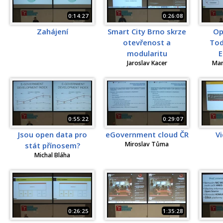
0:14:27
0:26:08
Zahájení
Smart City Brno skrze
Op
otevřenost a
Tod
modularitu
E
Jaroslav Kacer
Mar
0:55:22
0:29:07
Jsou open data pro
eGovernment cloud ČR
Vi
Miroslav Tůma
stát přínosem?
Michal Bláha
0:26:25
1:35:28