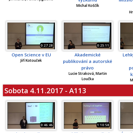
Michal Koščík
Hr
0:27:28
0:25:11
Open Science v EU
Akademické
Lehk
Jiří Kotouček
publikování a autorské
právo
p
Lucie Straková, Martin
k
Loučka
M
Sobota 4.11.2017 - A113
0:46:46
1:10:58