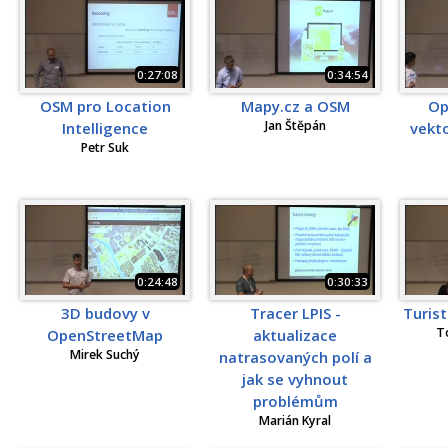
0:27:08
0:34:54
OSM pro Location
Mapy.cz a OSM
Op
Jan Štěpán
Intelligence
vekto
Petr Suk
0:24:48
0:30:33
3D budovy v
Tracer LPIS -
Turist
T
OpenStreetMap
aktualizace
Mirek Suchý
natrasovaných polí a
jak se vyhnout
problémům
Marián Kyral