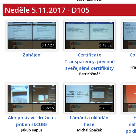
Neděle 5.11.2017 - D105
0:17:27
0:48:52
Zahájení
Certificate
Co
Transparency: povinně
Fra
zveřejněné certifikáty
Petr Krčmář
0:56:15
0:26:30
Ako postaviť družicu -
Lámání a ukládání
H
príbeh skCUBE
hesel
na
Jakub Kapuš
Michal Špaček
pokl