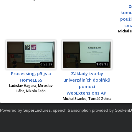
z
komun
použi
sma
Michal 
0:53:39
1:08:13
Processing, p5.js a
Základy tvorby
HomeLESS
univerzálních doplňků
Ladislav Hagara, Miroslav
pomocí
Lábr, Nikola Fečo
WebExtensions API
Michal Stanke, Tomáš Zelina
Powered by
SuperLectures
, speech transcription provided by
SpokenD