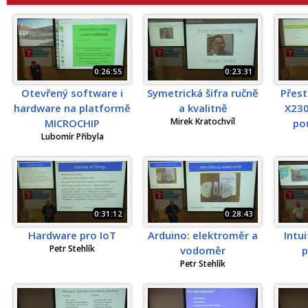
0:26:55
0:23:31
Otevřený software i
Symetrická šifra ručně
Přes
hardware na platformě
a kvalitně
X230
Mirek Kratochvíl
MICROCHIP
po
Lubomír Přibyla
0:31:12
0:28:43
Hardware pro IoT
Arduino: elektroměr a
Intui
Petr Stehlík
vodoměr
p
Petr Stehlík