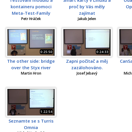
kontaineru pomoci
proč by Vás měly
Op
Meta-Test-Family
zajímat
Petr Hráček
Jakub Jelen
0:25:50
0:24:33
The other side: bridge
Zapni počítač a měj
CanSa
over the Styx river
zazálohováno.
Martin Hron
Josef Jebavý
Mich
1:22:54
Seznamte se s Turris
Omnia