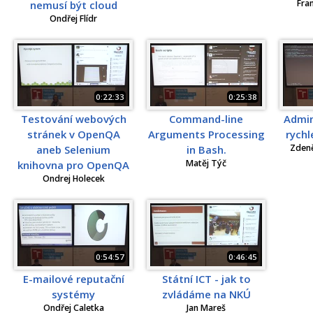
Fra
nemusí být cloud
Ondřej Flídr
0:22:33
0:25:38
Testování webových
Command-line
Admin
stránek v OpenQA
Arguments Processing
rychl
Zden
aneb Selenium
in Bash.
Matěj Týč
knihovna pro OpenQA
Ondrej Holecek
0:54:57
0:46:45
E-mailové reputační
Státní ICT - jak to
systémy
zvládáme na NKÚ
Ondřej Caletka
Jan Mareš