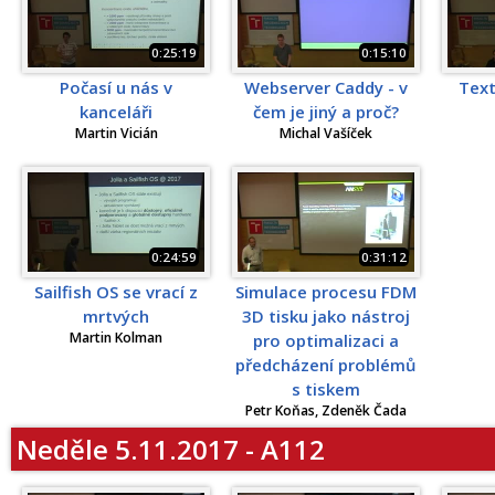
0:25:19
0:15:10
Počasí u nás v
Webserver Caddy - v
Text
kanceláři
čem je jiný a proč?
Martin Vicián
Michal Vašíček
0:24:59
0:31:12
Sailfish OS se vrací z
Simulace procesu FDM
mrtvých
3D tisku jako nástroj
Martin Kolman
pro optimalizaci a
předcházení problémů
s tiskem
Petr Koňas, Zdeněk Čada
Neděle 5.11.2017 - A112