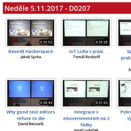
Neděle 5.11.2017 - D0207
0:25:52
0:30:29
Base48 Hackerspace
IoT LoRa v praxi
S
Jakub Sycha
Tomáš Rozbořil
prak
M
0:28:44
0:21:52
Why good text editors
Integrace s
Pokr
refuse to die
eGovernmentem na 2
v
David Becvarik
řádky
Josef Ludvíček