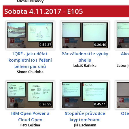
Michal Hrušecký
Sobota 4.11.2017 - E105
0:52:27
0:26:46
IQRF - jak udělat
Pár záludností z výuky
Ako
kompletní IoT řešení
shellu
Lukáš Bařinka
Ľubor J
během pár dnů
Šimon Chudoba
0:26:55
0:45:11
IBM Open Power a
Stopařův průvodce
Ote
Cloud Open
kryptoměnami
Petr Leština
Jiří Eischmann