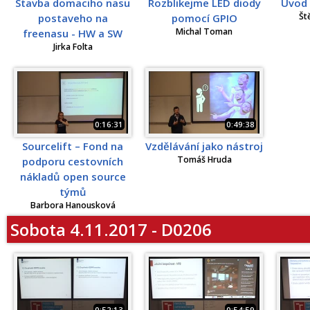
Stavba domaciho nasu
Rozblikejme LED diody
Úvod 
Št
postaveho na
pomocí GPIO
Michal Toman
freenasu - HW a SW
Jirka Folta
0:16:31
0:49:38
Sourcelift – Fond na
Vzdělávání jako nástroj
Tomáš Hruda
podporu cestovních
nákladů open source
týmů
Barbora Hanousková
Sobota 4.11.2017 - D0206
0:52:13
0:54:59