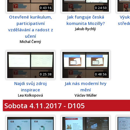
0:43:16
0:24:50
Otevřené kurikulum,
Jak funguje česká
Výuk
participativní
komunita Mozilly?
střed
Jakub Rychlý
vzdělávání a radost z
učení
Michal Černý
0:25:38
0:48:56
Najdi svůj zdroj
Jak nás moderní hry
inspirace
mění
Lea Kolkopová
Václav Müller
Sobota 4.11.2017 - D105