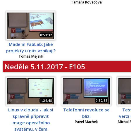
Tamara Kováčová
0:53:32
Made in FabLab: Jaké
projekty u nás vznikají?
Tomas Mejzlik
Neděle 5.11.2017 - E105
1:24:48
0:52:35
Linux v cloudu - jak si
Telefonni revoluce se
Tes
správně připravit
blizi
verzí
Pavel Machek
Michal 
image operačního
systému, v čem