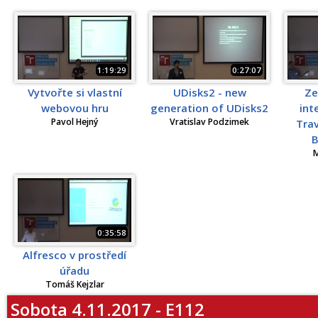
1:19:29
0:27:07
Vytvořte si vlastní
UDisks2 - new
Ze
webovou hru
generation of UDisks2
int
Pavol Hejný
Vratislav Podzimek
Trav
B
M
0:35:58
Alfresco v prostředí
úřadu
Tomáš Kejzlar
Sobota 4.11.2017 - E112