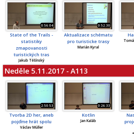
0:56:04
0:52:30
State of the Trails -
Aktualizace schématu
Ha
Tomáš
statistiky
pro turisticke trasy
Marián Kyral
zmapovanosti
turistických tras
Jakub Těšínský
Neděle 5.11.2017 - A113
2:50:53
0:26:33
Tvorba 2D her, aneb
Kotlin
Nas
Jan Kaláb
pojďme hrát spolu
proj
Václav Müller