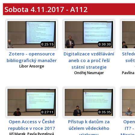
Sobota 4.11.2017 - A112
0:25:15
0:30:30
Zotero - opensource
Digitalizace vzdělávání
Střed
bibliografický manažer
aneb co a proč řeší
svě
Libor Ansorge
státní strategie
Ondřej Neumajer
Pavlína
0:27:11
0:35:35
Open Access v České
Přístup k datům za
Open
republice v roce 2017
účelem vědeckého
IT? 
Jiří Marek, Pavla Rygelová
výzkumu
Missio