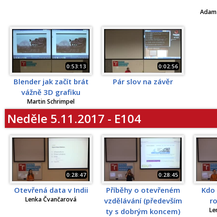
Adam 
0:53:13
0:02:56
Blender jak začít brát
Pár slov na závěr
vážně 3D grafiku
Martin Schrimpel
Neděle 5.11.2017 - E104
0:28:47
0:28:45
Otevřená data v Indii
Příběhy o otevřeném
Kdo 
Lenka Čvančarová
vzdělávání (především
r
Le
ty s dobrým koncem)