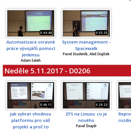
0:44:48
0:55:35
Automatizace otravné
System management -
práce vývojářů pomocí
Spacewalk
Pavel Studeník, Aleš Dujíček
Jenkinsu
Adam Saleh
Neděle 5.11.2017 - D0206
0:46:11
0:29:23
Jak vybrat vhodnou
ZFS na Linuxu: co je
Repro
platformu pro váš
nového
rozdi
Pavel Šnajdr
projekt a proč to