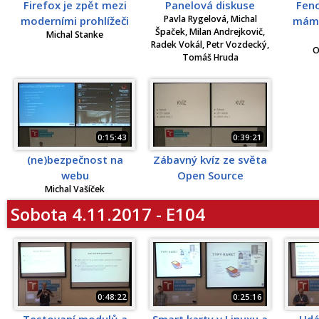
Firefox je zpět mezi
Panelová diskuse
Fen
Pavla Rygelová, Michal
moderními prohlížeči
mám 
Špaček, Milan Andrejkovič,
Michal Stanke
Radek Vokál, Petr Vozdecký,
O
Tomáš Hruda
0:15:43
0:39:21
(ne)bezpečnost na
Zábavný kvíz ze světa
webu
Open Source
Michal Vašíček
Sobota 4.11.2017 - E104
0:48:22
0:25:16
Testovaní modulů a
Smart karty v Linuxu a
Udá