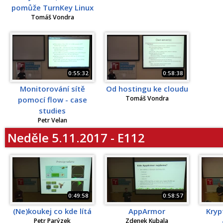
pomůže TurnKey Linux
Tomáš Vondra
0:55:32
0:58:38
Monitorování sítě
Od hostingu ke cloudu
Tomáš Vondra
pomocí flow - case
studies
Petr Velan
Neděle 5.11.2017 - E112
0:49:58
0:58:57
(Ne)koukej co kde lítá
AppArmor
Kryp
Petr Parýzek
Zdenek Kubala