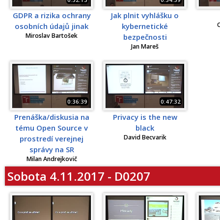
GDPR a rizika ochrany
Jak plnit vyhlášku o
O
osobních údajů jinak
kybernetické
Miroslav Bartošek
bezpečnosti
Jan Mareš
0:36:39
0:47:32
Prenáška/diskusia na
Privacy is the new
tému Open Source v
black
David Becvarik
prostredí verejnej
správy na SR
Milan Andrejkovič
Sobota 4.11.2017 - D0207