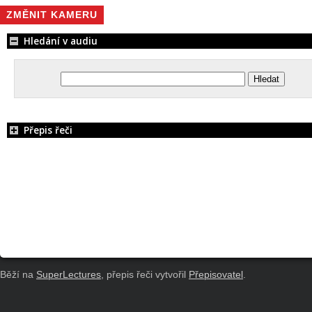
ZMĚNIT KAMERU
Hledání v audiu
Přepis řeči
Běží na
SuperLectures
, přepis řeči vytvořil
Přepisovatel
.