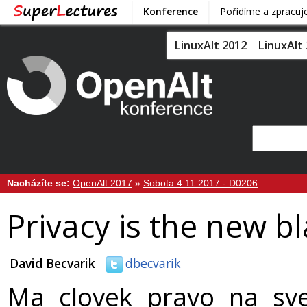
Konference
Pořídíme a zpracu
LinuxAlt 2012
LinuxAlt
Nacházíte se:
OpenAlt 2017
»
Sobota 4.11.2017 - D0206
Privacy is the new b
David Becvarik
dbecvarik
Ma clovek pravo na sve