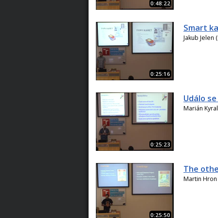
0:48:22
Smart ka
Jakub Jelen 
0:25:16
Událo se
Marián Kyra
0:25:23
The other
Martin Hron 
0:25:50