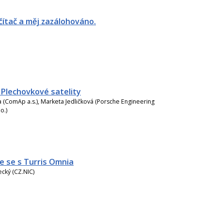
čítač a měj zazálohováno.
 Plechovkové satelity
 (ComAp a.s.), Marketa Jedličková (Porsche Engineering
o.)
 se s Turris Omnia
cký (CZ.NIC)