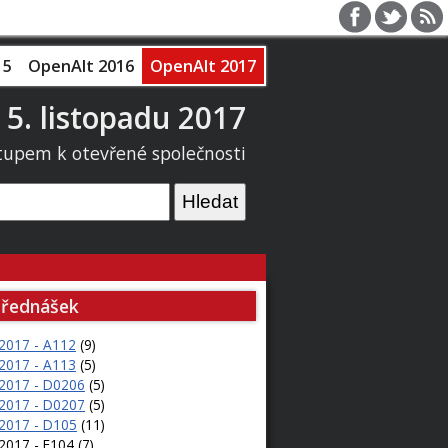
15
OpenAlt 2016
OpenAlt 2017
 5. listopadu 2017
tupem k otevřené společnosti
přednášek
.2017 - A112
(9)
.2017 - A113
(5)
.2017 - D0206
(5)
.2017 - D0207
(5)
.2017 - D105
(11)
2017 - E104 (7)