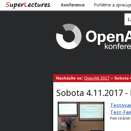
Konference
Pořídíme a zpracu
L
Nacházíte se:
OpenAlt 2017
»
Sobota 4
Sobota 4.11.2017 -
Testovan
Test-Fam
Petr Hráček 