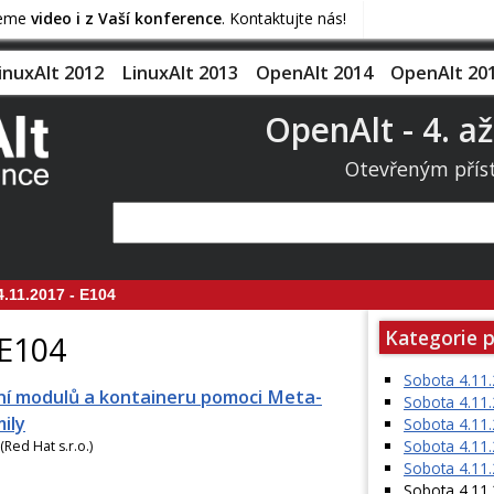
jeme
video i z Vaší konference
. Kontaktujte nás!
inuxAlt 2012
LinuxAlt 2013
OpenAlt 2014
OpenAlt 20
OpenAlt - 4. až
Otevřeným přís
.11.2017 - E104
Kategorie 
 E104
Sobota 4.11
í modulů a kontaineru pomoci Meta-
Sobota 4.11
ily
Sobota 4.11
Sobota 4.11
(Red Hat s.r.o.)
Sobota 4.11
Sobota 4.11.