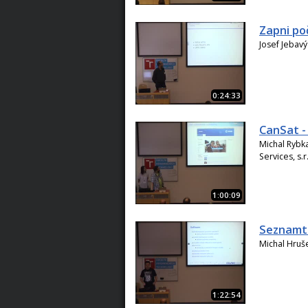
Zapni po
Josef Jebavý
0:24:33
CanSat -
Michal Rybka
Services, s.r.
1:00:09
Seznamte
Michal Hruše
1:22:54