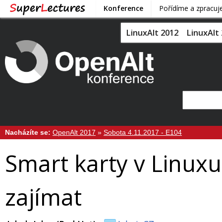
Konference
Pořídíme a zpracu
LinuxAlt 2012
LinuxAlt
Nacházíte se:
OpenAlt 2017
»
Sobota 4.11.2017 - E104
Smart karty v Linuxu
zajímat