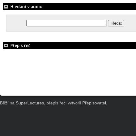
Hledání v audiu
Přepis řeči
Běží na
SuperLectures
, přepis řeči vytvořil
Přepisovatel
.