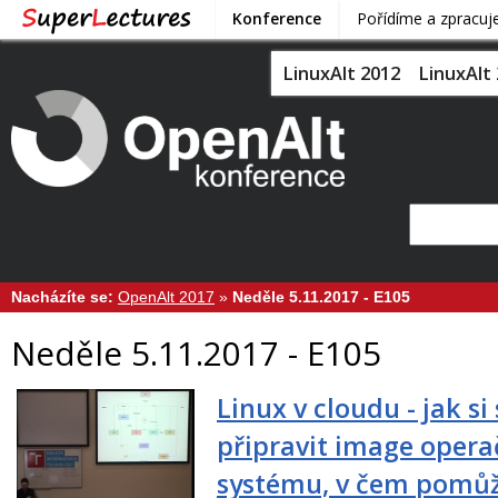
Konference
Pořídíme a zpracu
LinuxAlt 2012
LinuxAlt
Nacházíte se:
OpenAlt 2017
»
Neděle 5.11.2017 - E105
Neděle 5.11.2017 - E105
Linux v cloudu - jak si
připravit image opera
systému, v čem pomů