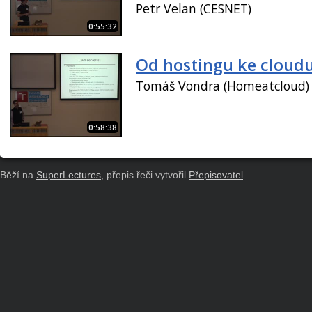
Petr Velan (CESNET)
0:55:32
Od hostingu ke cloud
Tomáš Vondra (Homeatcloud)
0:58:38
Běží na
SuperLectures
, přepis řeči vytvořil
Přepisovatel
.