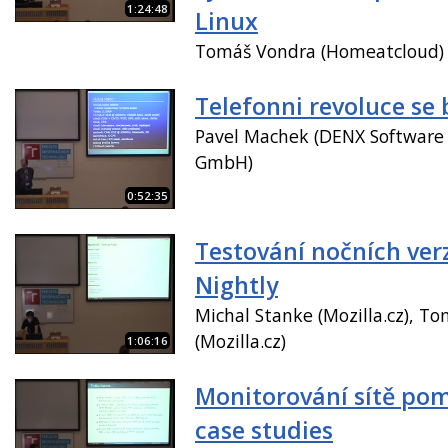
1:24:48
Linux
Tomáš Vondra (Homeatcloud)
Telefonni revoluce se b
Pavel Machek (DENX Software
GmbH)
0:52:35
Testování nočních verz
Nightly
Michal Stanke (Mozilla.cz), To
(Mozilla.cz)
1:06:16
Monitorování sítě pom
case studies