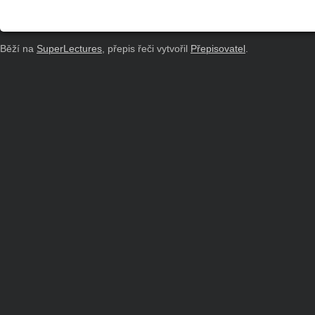
Běží na
SuperLectures
, přepis řeči vytvořil
Přepisovatel
.