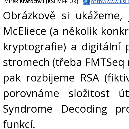
Mirek Kratochvíl (KSI MFF UK)
http://www.ksi.
Obrázkově si ukážeme, j
McEliece (a několik konk
kryptografie) a digitáln
stromech (třeba FMTSeq 
pak rozbijeme RSA (fikt
porovnáme složitost 
Syndrome Decoding pro
funkcí.