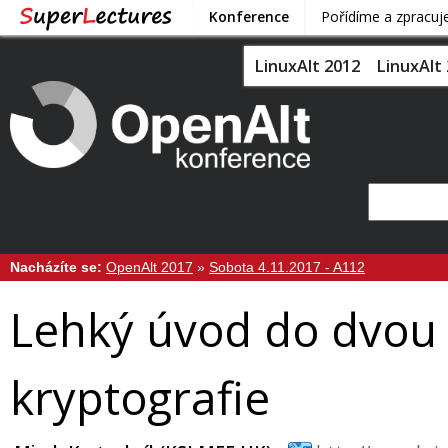
Konference
Pořídíme a zpracu
LinuxAlt 2012
LinuxAlt
Nacházíte se:
OpenAlt 2017
»
Sobota 4.11.2017 - A112
Lehký úvod do dvou 
kryptografie