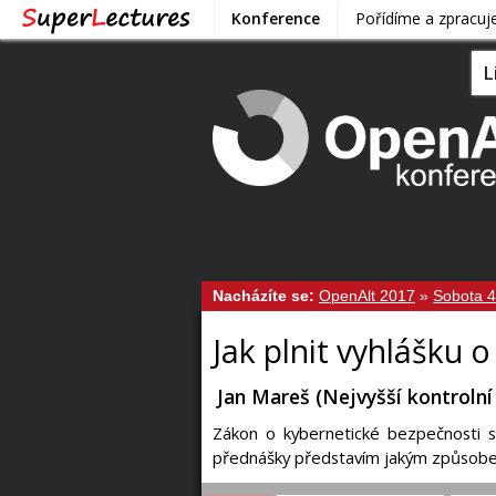
Konference
Pořídíme a zpracu
L
Nacházíte se:
OpenAlt 2017
»
Sobota 4
Jak plnit vyhlášku 
Jan Mareš (Nejvyšší kontrolní
Zákon o kybernetické bezpečnosti s
přednášky představím jakým způsobe