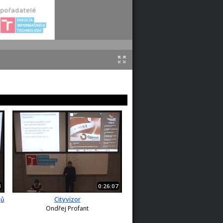
3
0:26:07
jů
Cityvizor
Ondřej Profant