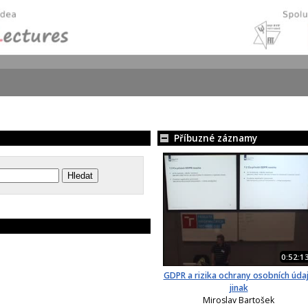
Příbuzné záznamy
0:52:1
GDPR a rizika ochrany osobních úda
jinak
Miroslav Bartošek