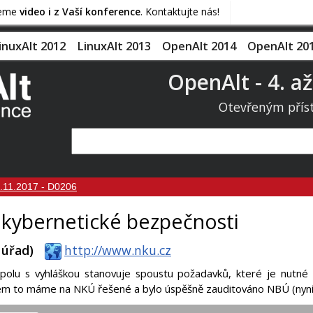
jeme
video i z Vaší konference
. Kontaktujte nás!
inuxAlt 2012
LinuxAlt 2013
OpenAlt 2014
OpenAlt 20
OpenAlt - 4. až
Otevřeným přís
.11.2017 - D0206
o kybernetické bezpečnosti
 úřad)
http://www.nku.cz
polu s vyhláškou stanovuje spoustu požadavků, které je nutné 
m to máme na NKÚ řešené a bylo úspěšně zauditováno NBÚ (nyní