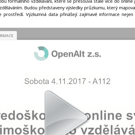
u formálního vzdělávání, které se přesouvá stále více do online p
vzděláváním. Budou představeny výsledky průzkumu, který mapoval
e prostředí. Výzkumná data přinášejí zajímavé informace nejen 
ORMACE