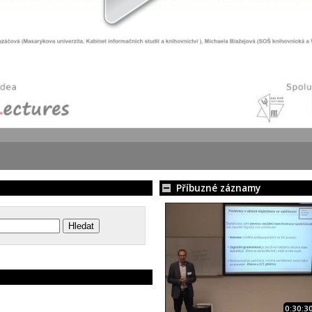
Příbuzné záznamy
0:30:3