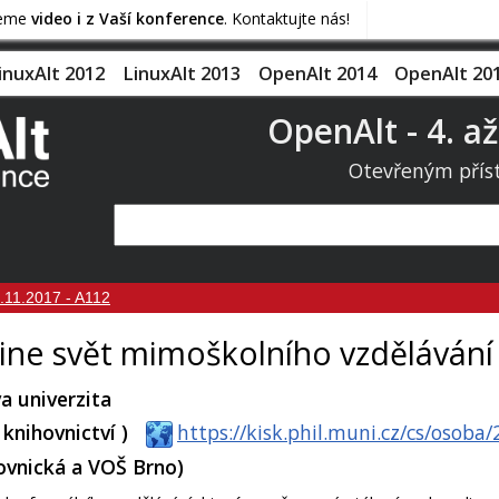
jeme
video i z Vaší konference
. Kontaktujte nás!
inuxAlt 2012
LinuxAlt 2013
OpenAlt 2014
OpenAlt 20
OpenAlt - 4. až
Otevřeným přís
.11.2017 - A112
line svět mimoškolního vzdělávání
a univerzita
knihovnictví )
https://kisk.phil.muni.cz/cs/osoba
ovnická a VOŠ Brno)