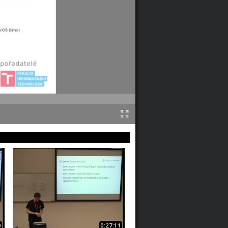
0
0:27:11