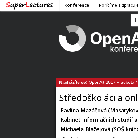
Konference
Pořídíme a zpracu
L
Nacházíte se:
OpenAlt 2017
»
Sobota 4
Středoškoláci a on
Pavlína Mazáčová (Masarykov
Kabinet informačních studií a 
Michaela Blažejová (SOŠ knih