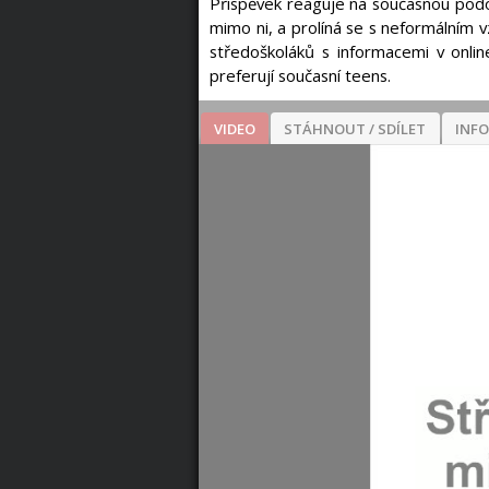
Příspěvek reaguje na současnou podob
mimo ni, a prolíná se s neformálním 
středoškoláků s informacemi v onlin
preferují současní teens.
VIDEO
STÁHNOUT / SDÍLET
INF