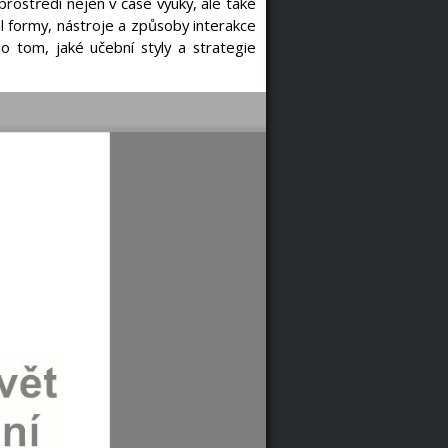
rostředí nejen v čase výuky, ale také
 formy, nástroje a způsoby interakce
o tom, jaké učební styly a strategie