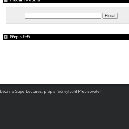
Přepis řeči
Běží na
SuperLectures
, přepis řeči vytvořil
Přepisovatel
.