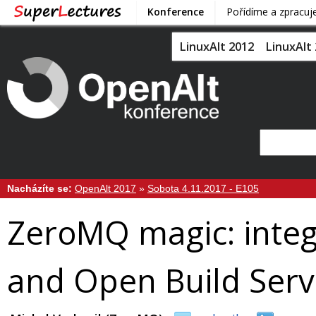
Konference
Pořídíme a zpracu
LinuxAlt 2012
LinuxAlt
Nacházíte se:
OpenAlt 2017
»
Sobota 4.11.2017 - E105
ZeroMQ magic: integr
and Open Build Serv