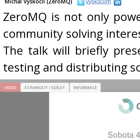
Michal Vyskocil (ZeroMQ)
vyskocilm
ZeroMQ is not only powerf
community solving intere
The talk will briefly pre
testing and distributing s
VIDEO
STÁHNOUT / SDÍLET
INFORMACE