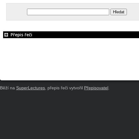
Přepis řeči
Běží na
SuperLectures
, přepis řeči vytvořil
Přepisovatel
.