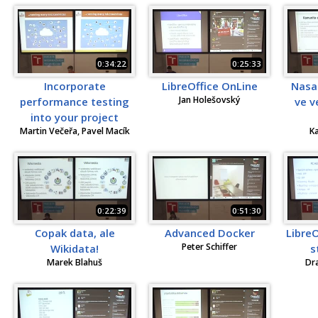
0:34:22
0:25:33
Incorporate
LibreOffice OnLine
Nasaz
Jan Holešovský
performance testing
ve v
into your project
Martin Večeřa, Pavel Macík
K
0:22:39
0:51:30
Copak data, ale
Advanced Docker
LibreO
Peter Schiffer
Wikidata!
s
Marek Blahuš
Dr