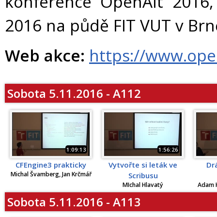
konference OpenAlt 2016, 
2016 na půdě FIT VUT v Brně
Web akce:
https://www.ope
Sobota 5.11.2016 - A112
1:09:13
1:56:26
CFEngine3 prakticky
Vytvořte si leták ve
Dr
Michal Švamberg, Jan Krčmář
Scribusu
MIchal Hlavatý
Adam H
Sobota 5.11.2016 - A113