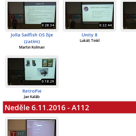
0:28:34
0:22:44
Jolla Sailfish OS žije
Unity 8
Lukáš Tinkl
(zatím)
Martin Kolman
0:18:29
RetroPie
Jan Kaláb
Neděle 6.11.2016 - A112