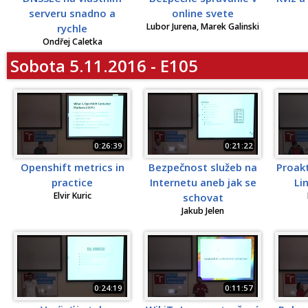
serveru snadno a
online svete
Lubor Jurena, Marek Galinski
rychle
Ondřej Caletka
Sobota 5.11.2016 - E105
0:26:39
0:21:22
Openshift metrics in
Bezpečnost služeb na
Proak
practice
Internetu aneb jak se
Li
Elvir Kuric
schovat
Jakub Jelen
0:24:19
0:11:57