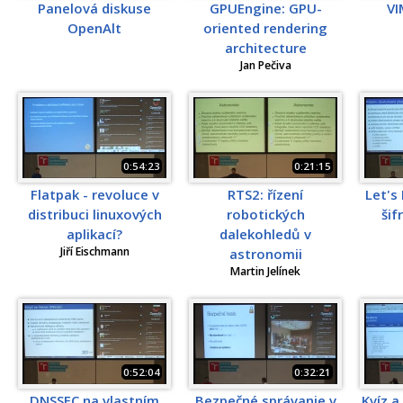
Panelová diskuse
GPUEngine: GPU-
VI
OpenAlt
oriented rendering
architecture
Jan Pečiva
0:54:23
0:21:15
Flatpak - revoluce v
RTS2: řízení
Let's
distribuci linuxových
robotických
šif
aplikací?
dalekohledů v
Jiří Eischmann
astronomii
Martin Jelínek
0:52:04
0:32:21
DNSSEC na vlastním
Bezpečné správanie v
Kvíz a