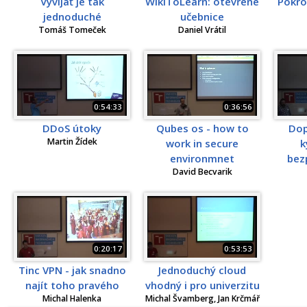
Vyvíjať je tak
WikiToLearn: otevřené
Pokroč
jednoduché
učebnice
Tomáš Tomeček
Daniel Vrátil
0:54:33
0:36:56
DDoS útoky
Qubes os - how to
Dop
Martin Žídek
work in secure
k
environmnet
bez
David Becvarik
0:20:17
0:53:53
Tinc VPN - jak snadno
Jednoduchý cloud
najít toho pravého
vhodný i pro univerzitu
Michal Halenka
Michal Švamberg, Jan Krčmář