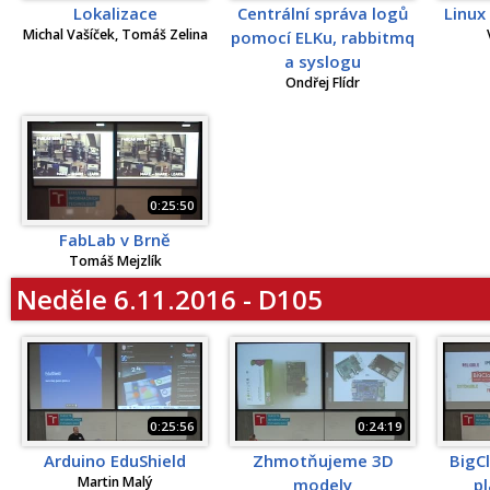
Lokalizace
Centrální správa logů
Linux
Michal Vašíček, Tomáš Zelina
pomocí ELKu, rabbitmq
a syslogu
Ondřej Flídr
0:25:50
FabLab v Brně
Tomáš Mejzlík
Neděle 6.11.2016 - D105
0:25:56
0:24:19
Arduino EduShield
Zhmotňujeme 3D
BigC
Martin Malý
modely
p