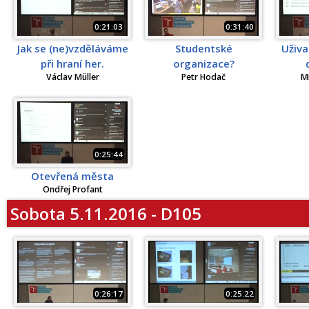
0:21:03
0:31:40
Jak se (ne)vzděláváme
Studentské
Uživa
při hraní her.
organizace?
Václav Müller
Petr Hodač
M
0:25:44
Otevřená města
Ondřej Profant
Sobota 5.11.2016 - D105
0:26:17
0:25:22