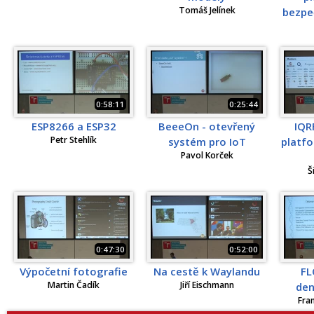
Tomáš Jelínek
bezpeč
0:58:11
0:25:44
ESP8266 a ESP32
BeeeOn - otevřený
IQR
Petr Stehlík
systém pro IoT
platfo
Pavol Korček
Š
0:47:30
0:52:00
Výpočetní fotografie
Na cestě k Waylandu
FL
Martin Čadík
Jiří Eischmann
den
Fra