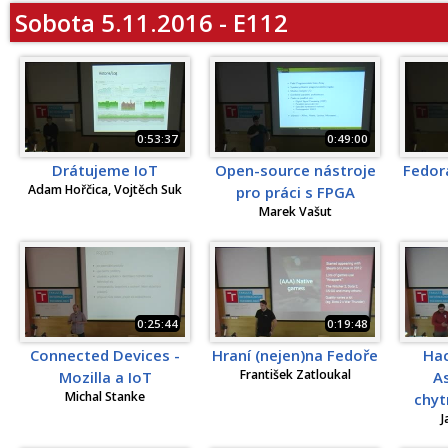
Sobota 5.11.2016 - E112
0:53:37
0:49:00
Drátujeme IoT
Open-source nástroje
Fedora
Adam Hořčica, Vojtěch Suk
pro práci s FPGA
Marek Vašut
0:25:44
0:19:48
Connected Devices -
Hraní (nejen)na Fedoře
Hac
František Zatloukal
Mozilla a IoT
A
Michal Stanke
chyt
J