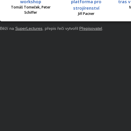
workshop
platforma pro
tras 
Tomáš Tomeček, Peter
M
strojírenství
Schiffer
Jiří Pacner
Běží na
SuperLectures
, přepis řeči vytvořil
Přepisovatel
.