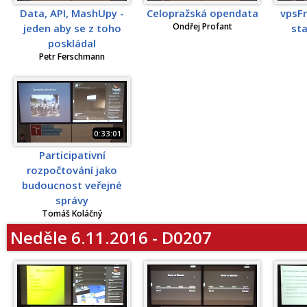
Data, API, MashUpy -
Celopražská opendata
vpsFr
Ondřej Profant
jeden aby se z toho
sta
poskládal
Petr Ferschmann
0:33:01
Participativní
rozpočtování jako
budoucnost veřejné
správy
Tomáš Koláčný
Neděle 6.11.2016 - D0207