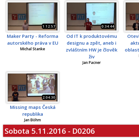
1:12:57
0:34:44
Maker Party - Reforma
Od IT k produktovému
Otevř
autorského práva v EU
designu a zpět, aneb i
akt
Michal Stanke
zvláštním HW je člověk
oblast
živ
Jan Pacner
2:04:30
Missing maps Česká
republika
Jan Böhm
Sobota 5.11.2016 - D0206