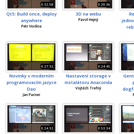
0:32:58
0:29:36
Qt5: Build once, deploy
3D na webu
Re
Pavol Hejný
anywhere
jedno
Petr Hodina
reb
0:27:32
0:24:45
Novinky v moderním
Nastavení storage v
Gent
programovacím jazyce
instalátoru Anaconda
Vojtěch Trefný
Dao
dogfo
Jan Pacner
0:24:32
0:53:34