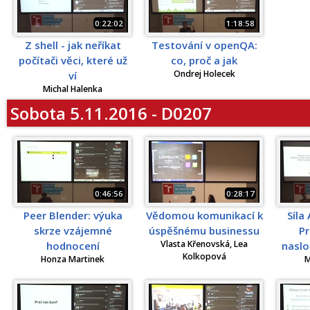
0:22:02
1:18:58
Z shell - jak neříkat
Testování v openQA:
počítači věci, které už
co, proč a jak
Ondrej Holecek
ví
Michal Halenka
Sobota 5.11.2016 - D0207
0:46:56
0:28:17
Peer Blender: výuka
Vědomou komunikací k
Síla
skrze vzájemné
úspěšnému businessu
Pr
Vlasta Křenovská, Lea
hodnocení
naslo
Kolkopová
Honza Martinek
M