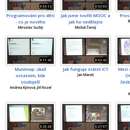
0:55:12
0:53:03
Programování pro děti
Jak jsme tvořili MOOC a
Pros
B
- co je nového
jak ho nedělejte
Miroslav Suchý
Michal Černý
0:11:42
0:52:42
Munimap: ukaž
Jak funguje státní ICT
Mezi 
Jan Mareš
ostatním, kde
Ot
studuješ!
čes
Andrea Kýnová, Jiří Kozel
R
0:25:26
0:27:07