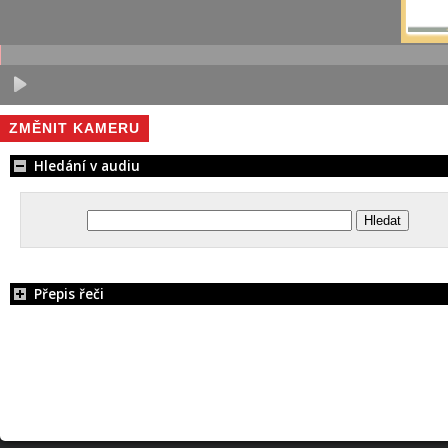
ZMĚNIT KAMERU
Hledání v audiu
Přepis řeči