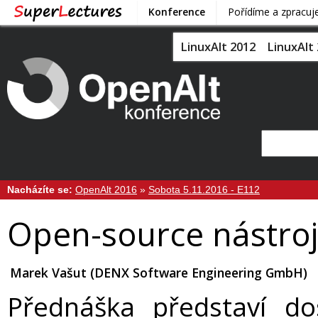
Konference
Pořídíme a zpracu
LinuxAlt 2012
LinuxAlt
Nacházíte se:
OpenAlt 2016
»
Sobota 5.11.2016 - E112
Open-source nástroj
Marek Vašut (DENX Software Engineering GmbH)
Přednáška představí do