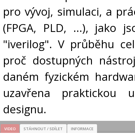
pro vývoj, simulaci, a pr
(FPGA, PLD, ...), jako js
"iverilog". V průběhu c
proč dostupných nástroj
daném fyzickém hardwar
uzavřena praktickou 
designu.
VIDEO
STÁHNOUT / SDÍLET
INFORMACE