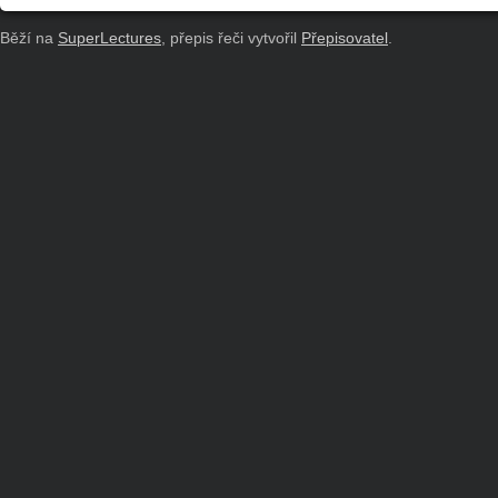
Běží na
SuperLectures
, přepis řeči vytvořil
Přepisovatel
.