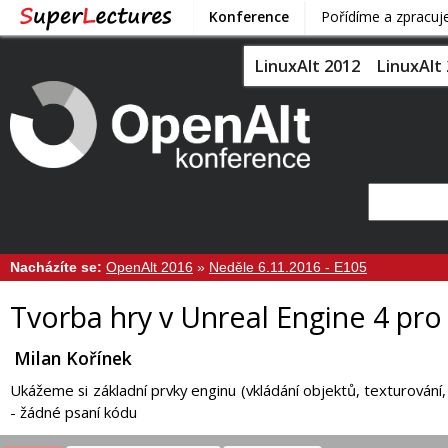
Konference
Pořídíme a zpracu
LinuxAlt 2012
LinuxAlt
Nacházíte se:
OpenAlt 2016
»
Neděle 6.11.2016 - E105
Tvorba hry v Unreal Engine 4 pr
Milan Kořínek
Ukážeme si základní prvky enginu (vkládání objektů, texturování,
- žádné psaní kódu