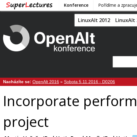
Konference
Pořídíme a zpracu
LinuxAlt 2012
LinuxAlt
Nacházíte se:
OpenAlt 2016
»
Sobota 5.11.2016 - D0206
Incorporate perform
project