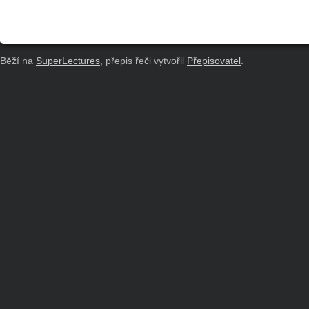
Běží na
SuperLectures
, přepis řeči vytvořil
Přepisovatel
.