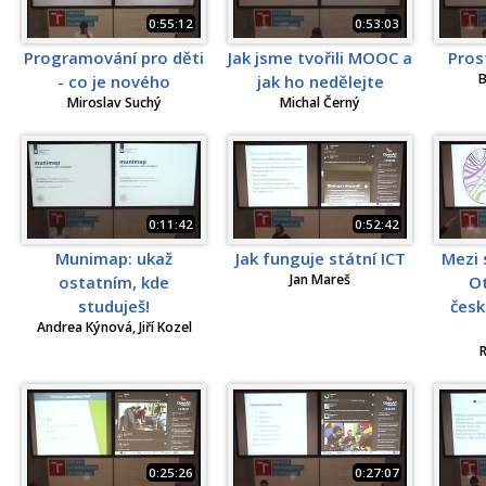
0:55:12
0:53:03
Programování pro děti
Jak jsme tvořili MOOC a
Pros
B
- co je nového
jak ho nedělejte
Miroslav Suchý
Michal Černý
0:11:42
0:52:42
Munimap: ukaž
Jak funguje státní ICT
Mezi 
Jan Mareš
ostatním, kde
Ot
studuješ!
čes
Andrea Kýnová, Jiří Kozel
R
0:25:26
0:27:07