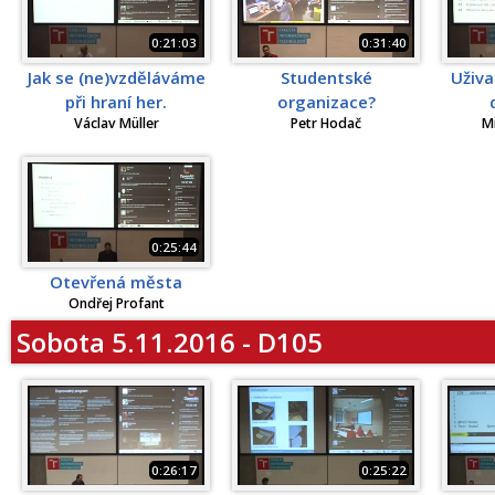
0:21:03
0:31:40
Jak se (ne)vzděláváme
Studentské
Uživa
při hraní her.
organizace?
Václav Müller
Petr Hodač
M
0:25:44
Otevřená města
Ondřej Profant
Sobota 5.11.2016 - D105
0:26:17
0:25:22