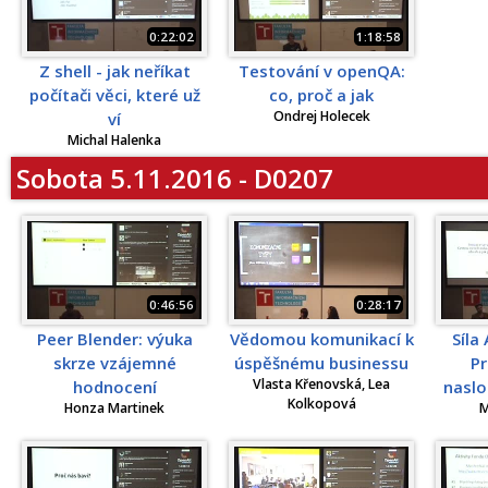
0:22:02
1:18:58
Z shell - jak neříkat
Testování v openQA:
počítači věci, které už
co, proč a jak
Ondrej Holecek
ví
Michal Halenka
Sobota 5.11.2016 - D0207
0:46:56
0:28:17
Peer Blender: výuka
Vědomou komunikací k
Síla
skrze vzájemné
úspěšnému businessu
Pr
Vlasta Křenovská, Lea
hodnocení
naslo
Kolkopová
Honza Martinek
M