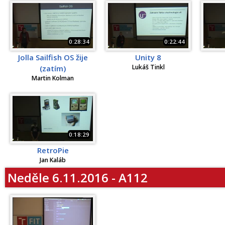
0:28:34
0:22:44
Jolla Sailfish OS žije
Unity 8
Lukáš Tinkl
(zatím)
Martin Kolman
0:18:29
RetroPie
Jan Kaláb
Neděle 6.11.2016 - A112