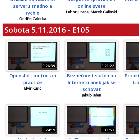
serveru snadno a
online svete
Lubor Jurena, Marek Galinski
rychle
Ondřej Caletka
Sobota 5.11.2016 - E105
0:26:39
0:21:22
Openshift metrics in
Bezpečnost služeb na
Proak
practice
Internetu aneb jak se
Li
Elvir Kuric
schovat
Jakub Jelen
0:24:19
0:11:57