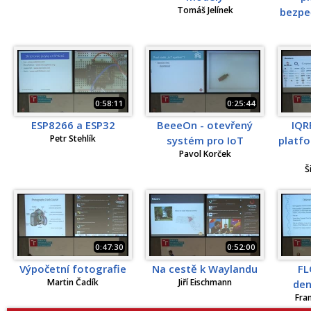
Tomáš Jelínek
bezpeč
0:58:11
0:25:44
ESP8266 a ESP32
BeeeOn - otevřený
IQR
Petr Stehlík
systém pro IoT
platfo
Pavol Korček
Š
0:47:30
0:52:00
Výpočetní fotografie
Na cestě k Waylandu
FL
Martin Čadík
Jiří Eischmann
den
Fra