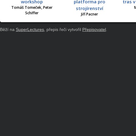
workshop
platforma pro
tras 
Tomáš Tomeček, Peter
M
strojírenství
Schiffer
Jiří Pacner
Běží na
SuperLectures
, přepis řeči vytvořil
Přepisovatel
.