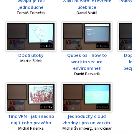
Vyvíjať je tak
WikiToLearn: otevřené
Pokroč
jednoduché
učebnice
Tomáš Tomeček
Daniel Vrátil
0:54:33
0:36:56
DDoS útoky
Qubes os - how to
Dop
Martin Žídek
work in secure
k
environmnet
bez
David Becvarik
0:20:17
0:53:53
Tinc VPN - jak snadno
Jednoduchý cloud
najít toho pravého
vhodný i pro univerzitu
Michal Halenka
Michal Švamberg, Jan Krčmář