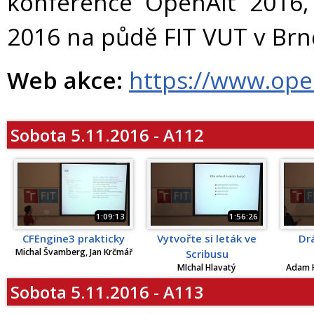
konference OpenAlt 2016, 
2016 na půdě FIT VUT v Brně
Web akce:
https://www.ope
Sobota 5.11.2016 - A112
1:09:13
1:56:26
CFEngine3 prakticky
Vytvořte si leták ve
Dr
Michal Švamberg, Jan Krčmář
Scribusu
MIchal Hlavatý
Adam H
Sobota 5.11.2016 - A113