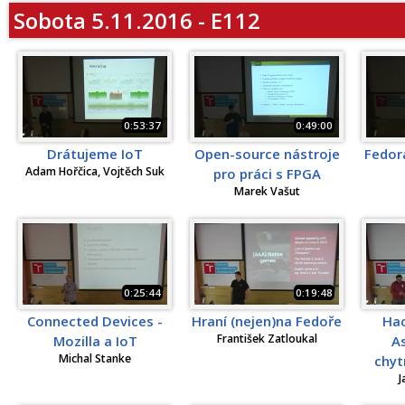
Sobota 5.11.2016 - E112
0:53:37
0:49:00
Drátujeme IoT
Open-source nástroje
Fedora
Adam Hořčica, Vojtěch Suk
pro práci s FPGA
Marek Vašut
0:25:44
0:19:48
Connected Devices -
Hraní (nejen)na Fedoře
Hac
František Zatloukal
Mozilla a IoT
A
Michal Stanke
chyt
J