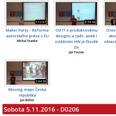
1:12:57
0:34:44
Maker Party - Reforma
Od IT k produktovému
Otevř
autorského práva v EU
designu a zpět, aneb i
akt
Michal Stanke
zvláštním HW je člověk
oblast
živ
Jan Pacner
2:04:30
Missing maps Česká
republika
Jan Böhm
Sobota 5.11.2016 - D0206