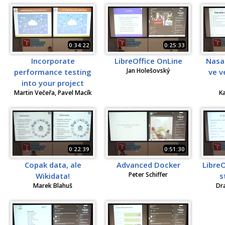
0:34:22
0:25:33
Incorporate
LibreOffice OnLine
Nasaz
Jan Holešovský
performance testing
ve v
into your project
Martin Večeřa, Pavel Macík
K
0:22:39
0:51:30
Copak data, ale
Advanced Docker
LibreO
Peter Schiffer
Wikidata!
s
Marek Blahuš
Dr