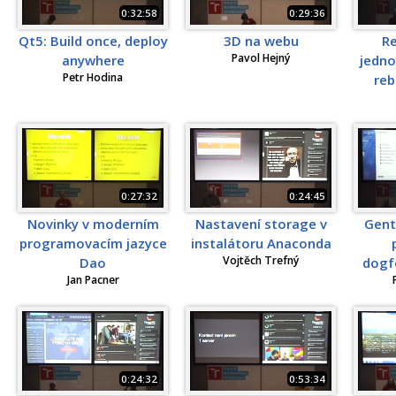
0:32:58
0:29:36
Qt5: Build once, deploy
3D na webu
Re
Pavol Hejný
anywhere
jedno
Petr Hodina
reb
0:27:32
0:24:45
Novinky v moderním
Nastavení storage v
Gent
programovacím jazyce
instalátoru Anaconda
Vojtěch Trefný
Dao
dogfo
Jan Pacner
0:24:32
0:53:34