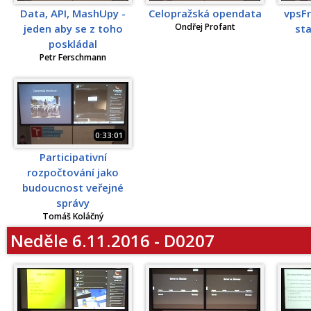
Data, API, MashUpy -
Celopražská opendata
vpsFr
Ondřej Profant
jeden aby se z toho
sta
poskládal
Petr Ferschmann
0:33:01
Participativní
rozpočtování jako
budoucnost veřejné
správy
Tomáš Koláčný
Neděle 6.11.2016 - D0207