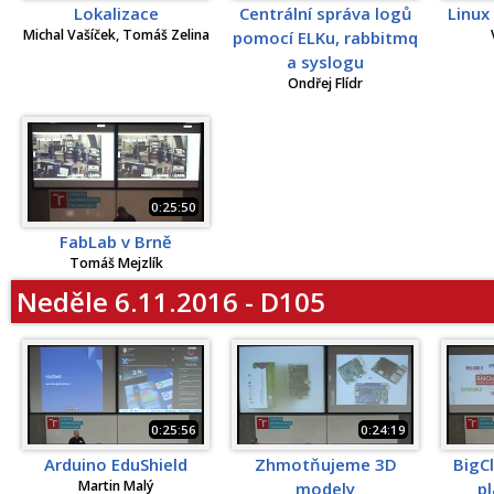
Lokalizace
Centrální správa logů
Linux
Michal Vašíček, Tomáš Zelina
pomocí ELKu, rabbitmq
a syslogu
Ondřej Flídr
0:25:50
FabLab v Brně
Tomáš Mejzlík
Neděle 6.11.2016 - D105
0:25:56
0:24:19
Arduino EduShield
Zhmotňujeme 3D
BigC
Martin Malý
modely
p