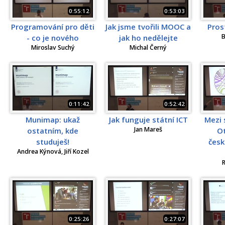
0:55:12
0:53:03
Programování pro děti
Jak jsme tvořili MOOC a
Pros
B
- co je nového
jak ho nedělejte
Miroslav Suchý
Michal Černý
0:11:42
0:52:42
Munimap: ukaž
Jak funguje státní ICT
Mezi 
Jan Mareš
ostatním, kde
Ot
studuješ!
čes
Andrea Kýnová, Jiří Kozel
R
0:25:26
0:27:07