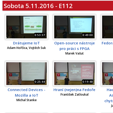
Sobota 5.11.2016 - E112
0:53:37
0:49:00
Drátujeme IoT
Open-source nástroje
Fedora
Adam Hořčica, Vojtěch Suk
pro práci s FPGA
Marek Vašut
0:25:44
0:19:48
Connected Devices -
Hraní (nejen)na Fedoře
Hac
František Zatloukal
Mozilla a IoT
A
Michal Stanke
chyt
J