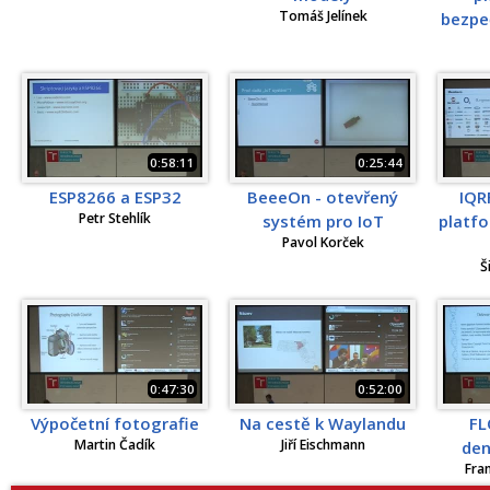
Tomáš Jelínek
bezpeč
0:58:11
0:25:44
ESP8266 a ESP32
BeeeOn - otevřený
IQR
Petr Stehlík
systém pro IoT
platfo
Pavol Korček
Š
0:47:30
0:52:00
Výpočetní fotografie
Na cestě k Waylandu
FL
Martin Čadík
Jiří Eischmann
den
Fra