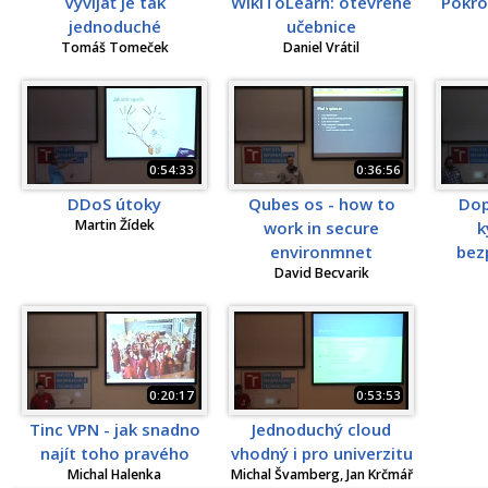
Vyvíjať je tak
WikiToLearn: otevřené
Pokroč
jednoduché
učebnice
Tomáš Tomeček
Daniel Vrátil
0:54:33
0:36:56
DDoS útoky
Qubes os - how to
Dop
Martin Žídek
work in secure
k
environmnet
bez
David Becvarik
0:20:17
0:53:53
Tinc VPN - jak snadno
Jednoduchý cloud
najít toho pravého
vhodný i pro univerzitu
Michal Halenka
Michal Švamberg, Jan Krčmář