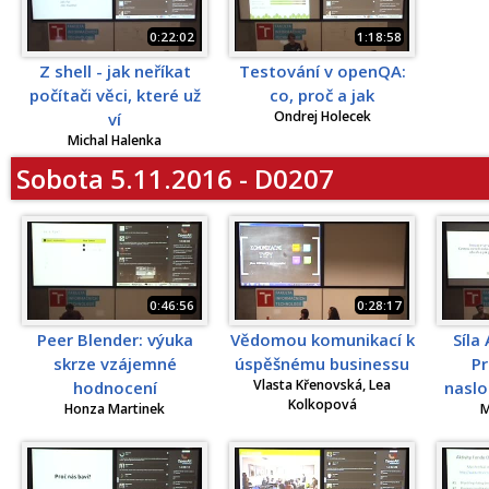
0:22:02
1:18:58
Z shell - jak neříkat
Testování v openQA:
počítači věci, které už
co, proč a jak
Ondrej Holecek
ví
Michal Halenka
Sobota 5.11.2016 - D0207
0:46:56
0:28:17
Peer Blender: výuka
Vědomou komunikací k
Síla
skrze vzájemné
úspěšnému businessu
Pr
Vlasta Křenovská, Lea
hodnocení
naslo
Kolkopová
Honza Martinek
M