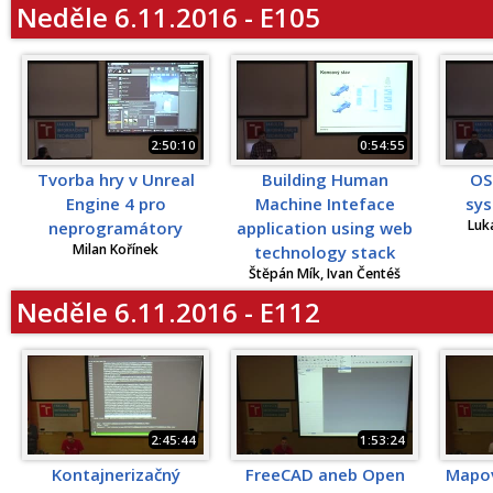
Neděle 6.11.2016 - E105
2:50:10
0:54:55
Tvorba hry v Unreal
Building Human
OS
Engine 4 pro
Machine Inteface
sy
Luk
neprogramátory
application using web
Milan Kořínek
technology stack
Štěpán Mík, Ivan Čentéš
Neděle 6.11.2016 - E112
2:45:44
1:53:24
Kontajnerizačný
FreeCAD aneb Open
Mapov