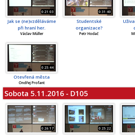
0:21:03
0:31:40
Jak se (ne)vzděláváme
Studentské
Uživa
při hraní her.
organizace?
Václav Müller
Petr Hodač
M
0:25:44
Otevřená města
Ondřej Profant
Sobota 5.11.2016 - D105
0:26:17
0:25:22