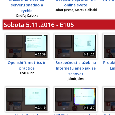
serveru snadno a
online svete
Lubor Jurena, Marek Galinski
rychle
Ondřej Caletka
Sobota 5.11.2016 - E105
0:26:39
0:21:22
Openshift metrics in
Bezpečnost služeb na
Proak
practice
Internetu aneb jak se
Li
Elvir Kuric
schovat
Jakub Jelen
0:24:19
0:11:57