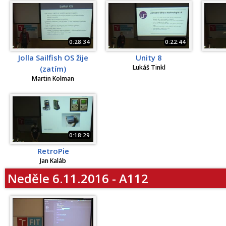
0:28:34
0:22:44
Jolla Sailfish OS žije
Unity 8
Lukáš Tinkl
(zatím)
Martin Kolman
0:18:29
RetroPie
Jan Kaláb
Neděle 6.11.2016 - A112