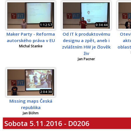
1:12:57
0:34:44
Maker Party - Reforma
Od IT k produktovému
Otevř
autorského práva v EU
designu a zpět, aneb i
akt
Michal Stanke
zvláštním HW je člověk
oblast
živ
Jan Pacner
2:04:30
Missing maps Česká
republika
Jan Böhm
Sobota 5.11.2016 - D0206