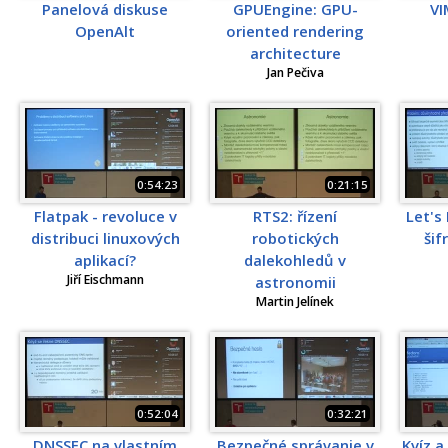
Panelová diskuse
GPUEngine: GPU-
VI
OpenAlt
oriented rendering
architecture
Jan Pečiva
0:54:23
0:21:15
Flatpak - revoluce v
RTS2: řízení
Let's
distribuci linuxových
robotických
šif
aplikací?
dalekohledů v
Jiří Eischmann
astronomii
Martin Jelínek
0:52:04
0:32:21
DNSSEC na vlastním
Bezpečné správanie v
Kvíz a