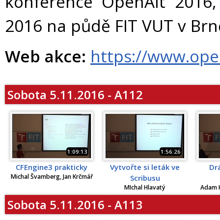
konference OpenAlt 2016, 
2016 na půdě FIT VUT v Brně
Web akce:
https://www.ope
Sobota 5.11.2016 - A112
1:09:13
1:56:26
CFEngine3 prakticky
Vytvořte si leták ve
Dr
Michal Švamberg, Jan Krčmář
Scribusu
MIchal Hlavatý
Adam H
Sobota 5.11.2016 - A113