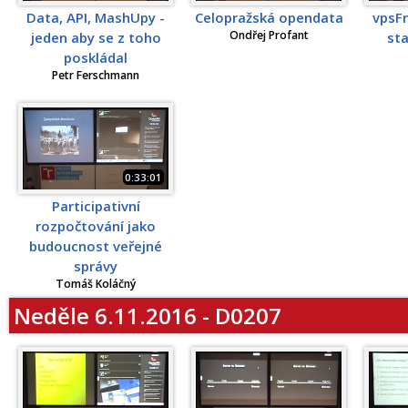
Data, API, MashUpy -
Celopražská opendata
vpsFr
Ondřej Profant
jeden aby se z toho
sta
poskládal
Petr Ferschmann
0:33:01
Participativní
rozpočtování jako
budoucnost veřejné
správy
Tomáš Koláčný
Neděle 6.11.2016 - D0207