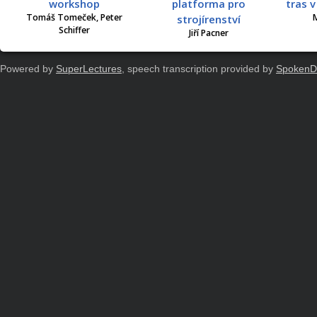
workshop
platforma pro
tras 
Tomáš Tomeček, Peter
M
strojírenství
Schiffer
Jiří Pacner
Powered by
SuperLectures
, speech transcription provided by
SpokenD