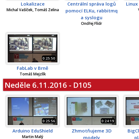
Lokalizace
Centrální správa logů
Linux
Michal Vašíček, Tomáš Zelina
pomocí ELKu, rabbitmq
a syslogu
Ondřej Flídr
0:25:50
FabLab v Brně
Tomáš Mejzlík
Neděle 6.11.2016 - D105
0:25:56
0:24:19
Arduino EduShield
Zhmotňujeme 3D
BigC
Martin Malý
modely
p