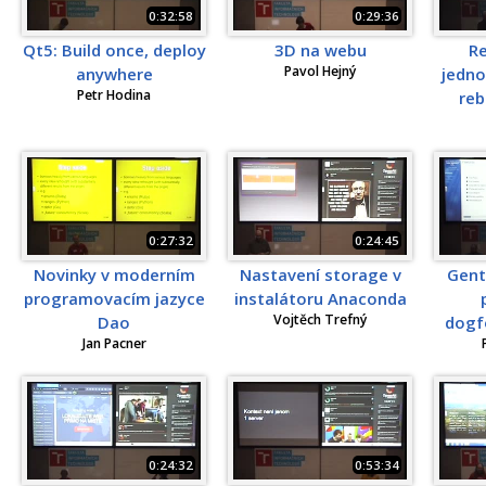
0:32:58
0:29:36
Qt5: Build once, deploy
3D na webu
Re
Pavol Hejný
anywhere
jedno
Petr Hodina
reb
0:27:32
0:24:45
Novinky v moderním
Nastavení storage v
Gent
programovacím jazyce
instalátoru Anaconda
Vojtěch Trefný
Dao
dogfo
Jan Pacner
0:24:32
0:53:34