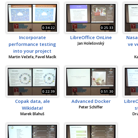
0:34:22
0:25:33
Incorporate
LibreOffice OnLine
Nasaz
Jan Holešovský
performance testing
ve v
into your project
Martin Večeřa, Pavel Macík
K
0:22:39
0:51:30
Copak data, ale
Advanced Docker
LibreO
Peter Schiffer
Wikidata!
s
Marek Blahuš
Dr