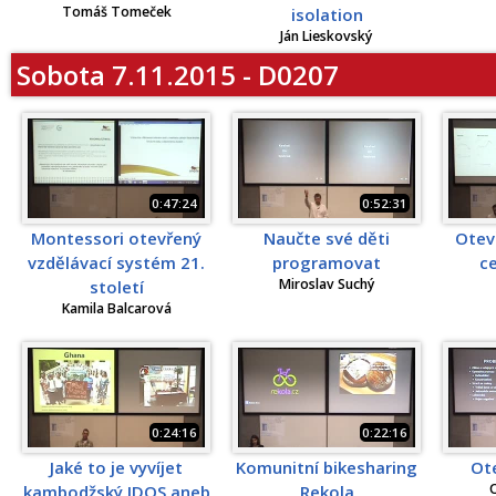
Tomáš Tomeček
isolation
Ján Lieskovský
Sobota 7.11.2015 - D0207
0:47:24
0:52:31
Montessori otevřený
Naučte své děti
Otev
vzdělávací systém 21.
programovat
c
Miroslav Suchý
století
Kamila Balcarová
0:24:16
0:22:16
Jaké to je vyvíjet
Komunitní bikesharing
Ot
O
kambodžský IDOS aneb
Rekola