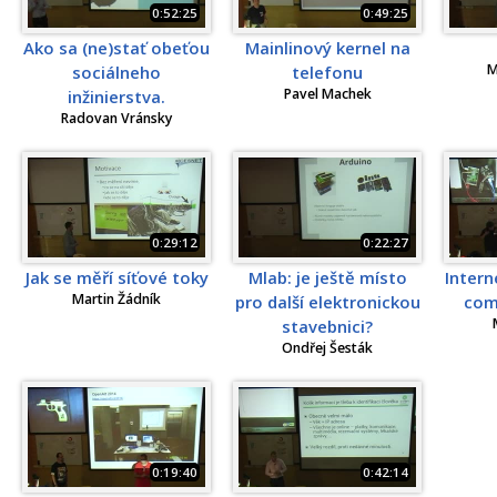
0:52:25
0:49:25
Ako sa (ne)stať obeťou
Mainlinový kernel na
M
sociálneho
telefonu
Pavel Machek
inžinierstva.
Radovan Vránsky
0:29:12
0:22:27
Jak se měří síťové toky
Mlab: je ještě místo
Intern
Martin Žádník
pro další elektronickou
com
stavebnici?
Ondřej Šesták
0:19:40
0:42:14