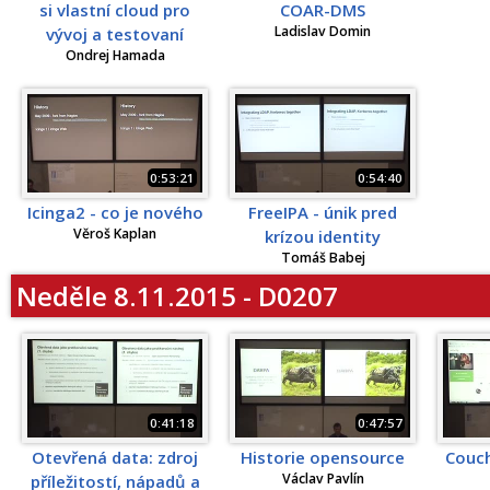
si vlastní cloud pro
COAR-DMS
Ladislav Domin
vývoj a testovaní
Ondrej Hamada
0:53:21
0:54:40
Icinga2 - co je nového
FreeIPA - únik pred
Věroš Kaplan
krízou identity
Tomáš Babej
Neděle 8.11.2015 - D0207
0:41:18
0:47:57
Otevřená data: zdroj
Historie opensource
Couch
Václav Pavlín
příležitostí, nápadů a