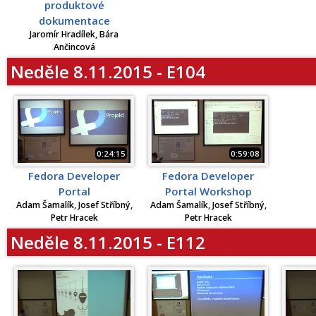
produktové
dokumentace
Jaromír Hradílek, Bára
Ančincová
Neděle 8.11.2015 - E104
0:24:15
0:59:08
Fedora Developer
Fedora Developer
Portal
Portal Workshop
Adam Šamalík, Josef Stříbný,
Adam Šamalík, Josef Stříbný,
Petr Hracek
Petr Hracek
Neděle 8.11.2015 - E112