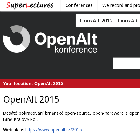
Conferences
We record and pr
LinuxAlt 2012
LinuxAlt
Your location:
OpenAlt 2015
OpenAlt 2015
Desáté pokračování brněnské open-source, open-hardware a open-m
Brně-Králově Poli.
Web akce:
https://www.openalt.cz/2015