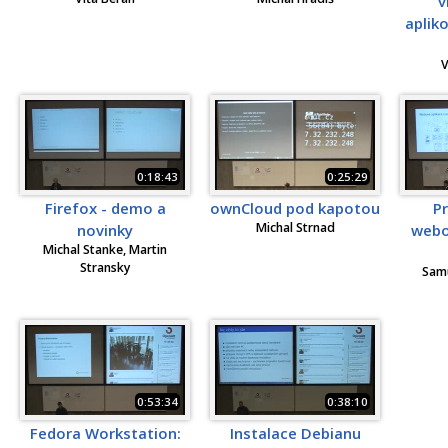
v
aplik
V
0:18:43
0:25:29
Firefox - demo a
ownCloud pod kapotou
P
Michal Strnad
novinky
webov
Michal Stanke, Martin
Stransky
Samu
0:53:34
0:38:10
Fedora Workstation:
Instalace Debianu