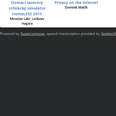
Domácí laserový
Privacy on the Internet
Dominik Malčík
střelecký simulátor
HomeLESS 2015
Miroslav Lábr, Ladislav
Hagara
Powered by
SuperLectures
, speech transcription provided by
SpokenD