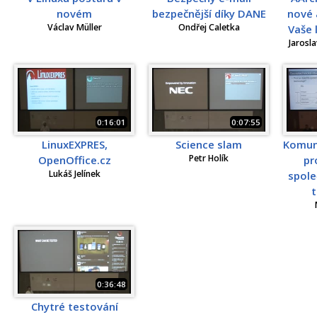
novém
bezpečnější díky DANE
nové 
Václav Müller
Ondřej Caletka
Vaše 
Jarosl
0:16:01
0:07:55
LinuxEXPRES,
Science slam
Komuni
Petr Holík
OpenOffice.cz
pr
Lukáš Jelínek
spol
t
0:36:48
Chytré testování