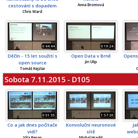
Anna Bromová
cestování s dopadem
Chris Ward
0:44:44
0:19:24
Děčín - 15 let soužití s
Open Data v Brně
Opens
Jiri Ulip
open source
Tomáš Kejzlar
O
Sobota 7.11.2015 - D105
0:51:35
1:57:20
Co a jak dnes počítače
Konvoluční neuronové
Ja
vidí?
sítě
webo
Víťa Beran
Michal Hradiš