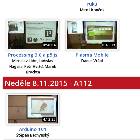
ruku
Miro Hrončok
0:50:04
0:45:39
Processing 3.0 a p5.js
Plasma Mobile
Miroslav Lábr, Ladislav
Daniel Vrátil
Hagara, Petr Hvižď, Marek
Brychta
Neděle 8.11.2015 - A112
4:12:25
Arduino 101
Štěpán Bechynský