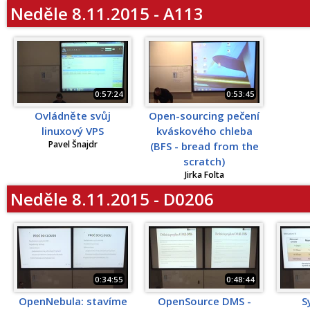
Neděle 8.11.2015 - A113
0:57:24
0:53:45
Ovládněte svůj
Open-sourcing pečení
linuxový VPS
kváskového chleba
Pavel Šnajdr
(BFS - bread from the
scratch)
Jirka Folta
Neděle 8.11.2015 - D0206
0:34:55
0:48:44
OpenNebula: stavíme
OpenSource DMS -
S