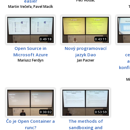
Petr Hodač
easier
Martin Večeřa, Pavel Macík
0:49:18
0:43:11
Open Source in
Nový programovací
Microsoft Azure
jazyk Dao
ce
Mariusz Ferdyn
Jan Pacner
a
konfi
M
0:30:02
0:53:59
Čo je Open Container a
The methods of
runc?
sandboxing and