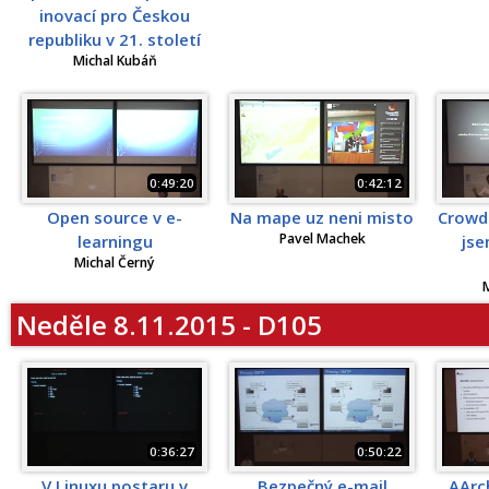
inovací pro Českou
republiku v 21. století
Michal Kubáň
0:49:20
0:42:12
Open source v e-
Na mape uz neni misto
Crowd
Pavel Machek
learningu
jse
Michal Černý
M
Neděle 8.11.2015 - D105
0:36:27
0:50:22
V Linuxu postaru v
Bezpečný e-mail
AArc