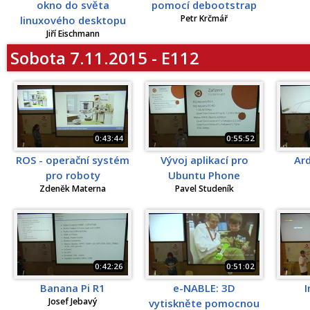
okno do světa
pomocí debootstrap
Petr Krčmář
linuxového desktopu
Jiří Eischmann
Sobota 7.11.2015 - E112
0:43:44
0:55:52
ROS - operační systém
Vývoj aplikací pro
Ard
pro roboty
Ubuntu Phone
Zdeněk Materna
Pavel Studeník
0:42:26
0:51:02
Banana Pi R1
e-NABLE: 3D
I
Josef Jebavý
vytiskněte pomocnou