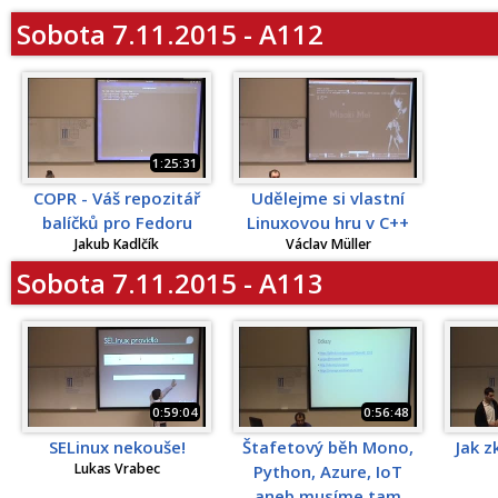
Sobota 7.11.2015 - A112
1:25:31
COPR - Váš repozitář
Udělejme si vlastní
balíčků pro Fedoru
Linuxovou hru v C++
Jakub Kadlčík
Václav Müller
Sobota 7.11.2015 - A113
0:59:04
0:56:48
SELinux nekouše!
Štafetový běh Mono,
Jak z
Lukas Vrabec
Python, Azure, IoT
aneb musíme tam