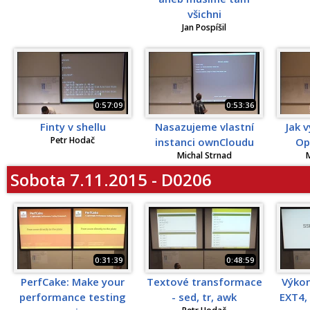
všichni
Jan Pospíšil
0:57:09
0:53:36
Finty v shellu
Nasazujeme vlastní
Jak 
Petr Hodač
instanci ownCloudu
Op
Michal Strnad
M
Sobota 7.11.2015 - D0206
0:31:39
0:48:59
PerfCake: Make your
Textové transformace
Výkon
performance testing
- sed, tr, awk
EXT4, 