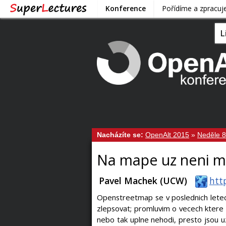
Konference
Pořídíme a zpracu
L
Nacházíte se:
OpenAlt 2015
»
Neděle 8
Na mape uz neni m
Pavel Machek (UCW)
htt
Openstreetmap se v poslednich letech
zlepsovat; promluvim o vecech ktere 
nebo tak uplne nehodi, presto jsou uz