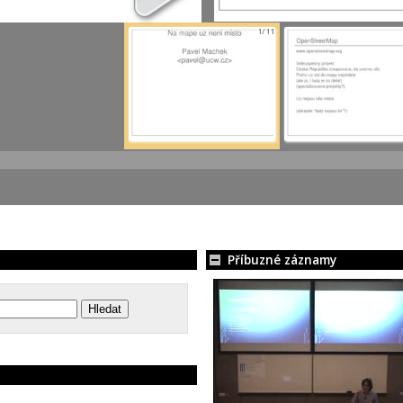
1/11
Příbuzné záznamy