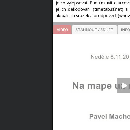
je co vylepsovat. Budu mluvit o urcovan
jejich dekodovani (timetab.sf.net) a
aktualnich srazek a predpovedi (wnow.
VIDEO
STÁHNOUT / SDÍLET
INF