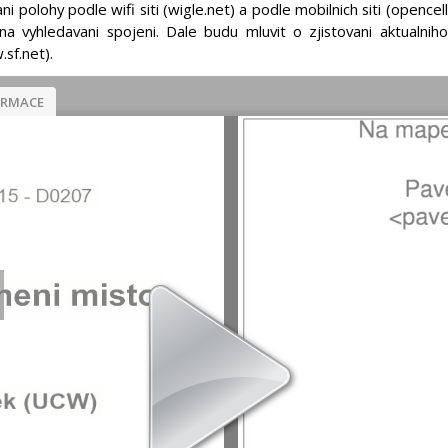
i polohy podle wifi siti (wigle.net) a podle mobilnich siti (opencell
 na vyhledavani spojeni. Dale budu mluvit o zjistovani aktualnih
sf.net).
ORMACE