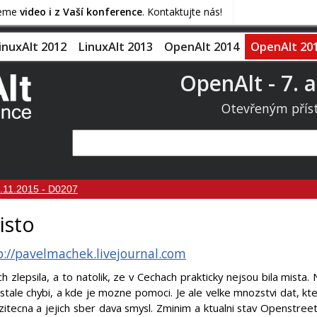
jeme
video i z Vaší konference
. Kontaktujte nás!
inuxAlt 2012
LinuxAlt 2013
OpenAlt 2014
OpenAlt 20
OpenAlt - 7. a
Otevřeným přís
.11.2015 - D0207
isto
p://pavelmachek.livejournal.com
 zlepsila, a to natolik, ze v Cechach prakticky nejsou bila mista
stale chybi, a kde je mozne pomoci. Je ale velke mnozstvi dat, 
itecna a jejich sber dava smysl. Zminim a ktualni stav Openstreet