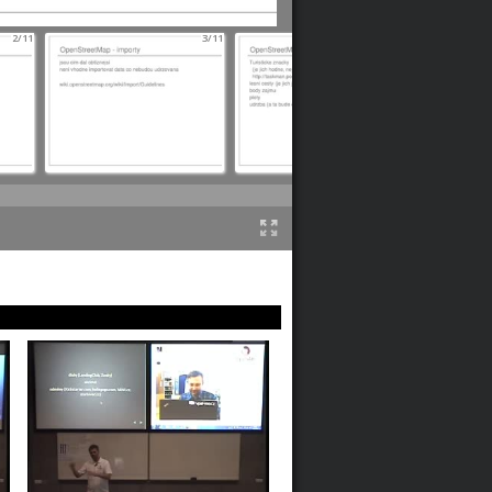
2/11
3/11
4/11