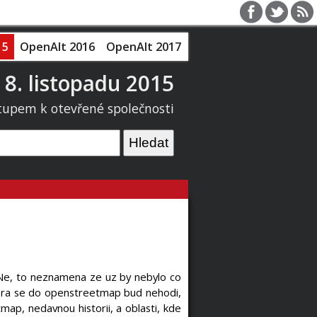
15
OpenAlt 2016
OpenAlt 2017
 8. listopadu 2015
tupem k otevřené společnosti
. Ne, to neznamena ze uz by nebylo co
ktera se do openstreetmap bud nehodi,
map, nedavnou historii, a oblasti, kde