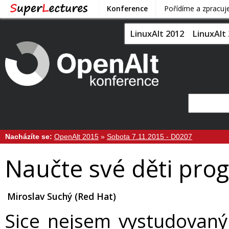
Konference
Pořídíme a zpracu
LinuxAlt 2012
LinuxAlt
Nacházíte se:
OpenAlt 2015
»
Sobota 7.11.2015 - D0207
Naučte své děti pro
Miroslav Suchý (Red Hat)
Sice nejsem vystudovan