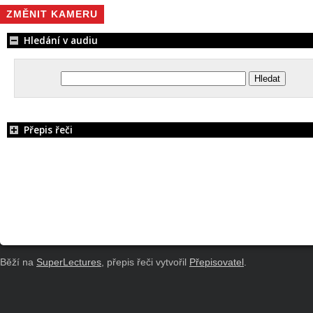
ZMĚNIT KAMERU
Hledání v audiu
Přepis řeči
Běží na
SuperLectures
, přepis řeči vytvořil
Přepisovatel
.