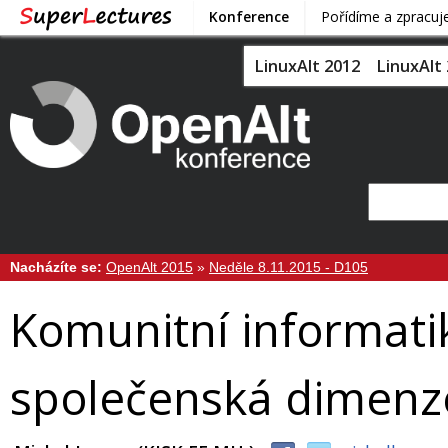
Konference
Pořídíme a zpracu
LinuxAlt 2012
LinuxAlt
Nacházíte se:
OpenAlt 2015
»
Neděle 8.11.2015 - D105
Komunitní informatik
společenská dimenze