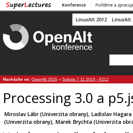
Konference
Pořídíme a zpracu
LinuxAlt 2012
LinuxAlt
Nacházíte se:
OpenAlt 2015
»
Sobota 7.11.2015 - E112
Processing 3.0 a p5.j
Miroslav Lábr (Univerzita obrany), Ladislav Hagara 
(Univerzita obrany), Marek Brychta (Univerzita obr