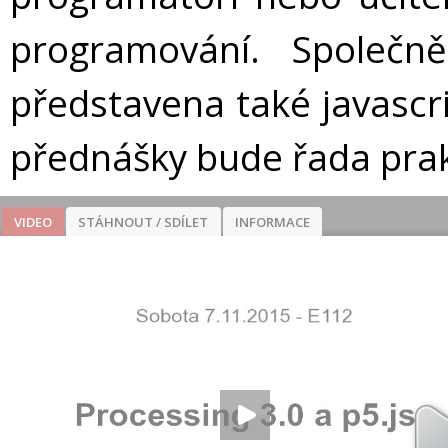
programování. Společ
představena také javascri
přednášky bude řada prak
VIDEO
STÁHNOUT / SDÍLET
INFORMACE