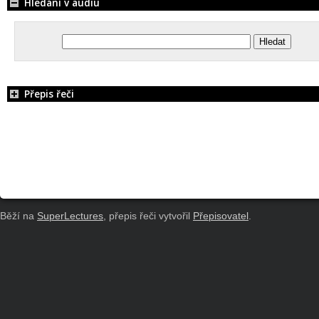
Hledání v audiu
Přepis řeči
Běží na
SuperLectures
, přepis řeči vytvořil
Přepisovatel
.