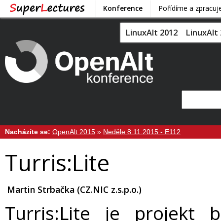
Konference
Pořídíme a zpracu
LinuxAlt 2012
LinuxAlt
Nacházíte se:
OpenAlt 2015
»
Neděle 8.11.2015 - E112
Turris:Lite
Martin Strbačka (CZ.NIC z.s.p.o.)
Turris:Lite je projekt