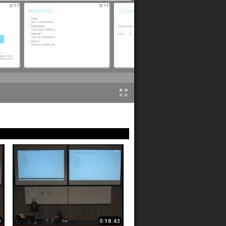
2/11
3/11
4/11
0
0:18:43