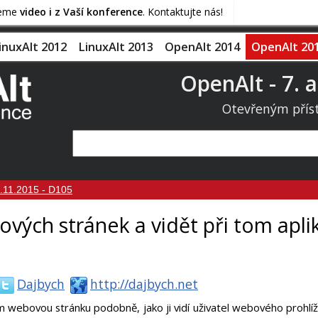
jeme
video i z Vaší konference
. Kontaktujte nás!
inuxAlt 2012
LinuxAlt 2013
OpenAlt 2014
OpenAlt 20
OpenAlt - 7. a
Otevřeným přís
.11.2015 - D105
bových stránek a vidět při tom ap
Dajbych
http://dajbych.net
 webovou stránku podobně, jako ji vidí uživatel webového prohlíže