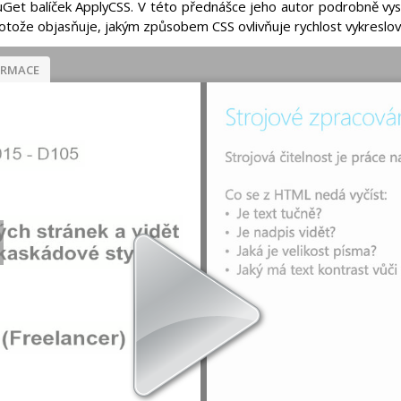
Get balíček ApplyCSS. V této přednášce jeho autor podrobně vys
rotože objasňuje, jakým způsobem CSS ovlivňuje rychlost vykreslo
ORMACE