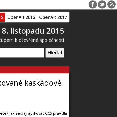
15
OpenAlt 2016
OpenAlt 2017
 8. listopadu 2015
tupem k otevřené společnosti
likované kaskádové
če? Jak se dají aplikovat CCS pravidla