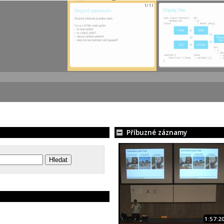
1/11
Příbuzné záznamy
1:57:2