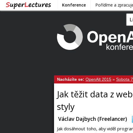
Konference
Pořídíme a zpracu
L
Nacházíte se:
OpenAlt 2015
»
Sobota 7
Jak těžit data z we
styly
Václav Dajbych (Freelancer)
Jak dosáhnout toho, aby viděl program