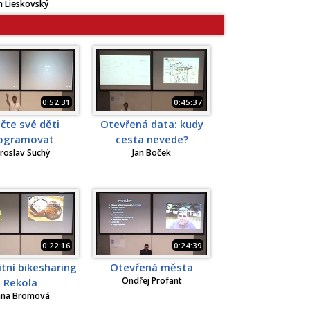
n Lieskovský
0:52:31
0:45:37
čte své děti
Otevřená data: kudy
ogramovat
cesta nevede?
roslav Suchý
Jan Boček
0:22:16
0:24:39
tní bikesharing
Otevřená města
Ondřej Profant
Rekola
nna Bromová