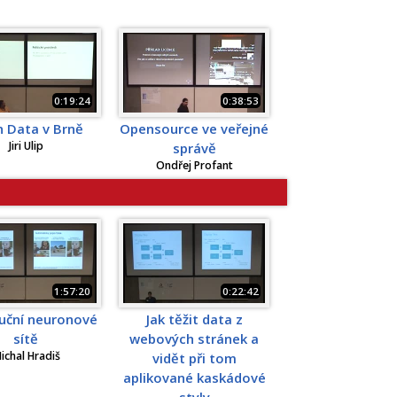
0:19:24
0:38:53
 Data v Brně
Opensource ve veřejné
Jiri Ulip
správě
Ondřej Profant
1:57:20
0:22:42
uční neuronové
Jak těžit data z
sítě
webových stránek a
ichal Hradiš
vidět při tom
aplikované kaskádové
styly