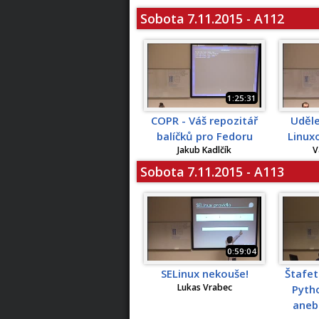
Sobota 7.11.2015 - A112
1:25:31
COPR - Váš repozitář
Uděle
balíčků pro Fedoru
Linux
Jakub Kadlčík
V
Sobota 7.11.2015 - A113
0:59:04
SELinux nekouše!
Štafe
Lukas Vrabec
Pytho
aneb