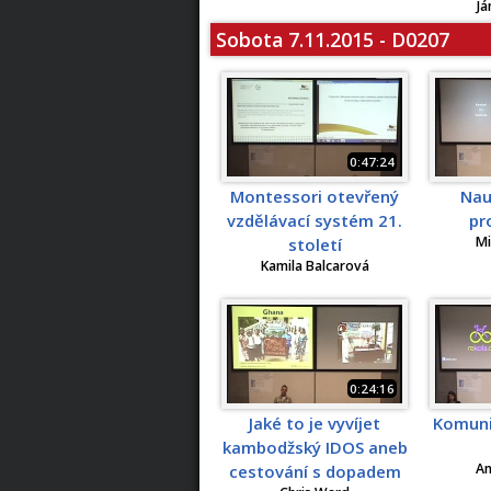
Já
Sobota 7.11.2015 - D0207
0:47:24
Montessori otevřený
Nau
vzdělávací systém 21.
pr
Mi
století
Kamila Balcarová
0:24:16
Jaké to je vyvíjet
Komuni
kambodžský IDOS aneb
A
cestování s dopadem