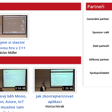
Partneři
jme si vlastní
ovou hru v C++
áclav Müller
0:56:48
1:26:46
tový běh Mono,
Jak zkontejnerizovat
n, Azure, IoT
aplikaci
Honza Horak
 musíme tam