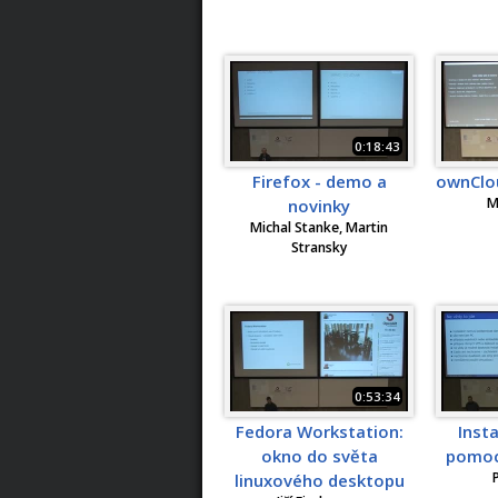
0:18:43
Firefox - demo a
ownClo
M
novinky
Michal Stanke, Martin
Stransky
0:53:34
Fedora Workstation:
Inst
okno do světa
pomoc
linuxového desktopu