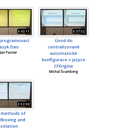
0:43:11
0:37:52
programovací
Úvod do
jazyk Dao
centralizované
Jan Pacner
automatické
konfigurace v jazyce
CFEngine
Michal Švamberg
0:53:59
 methods of
dboxing and
isolation