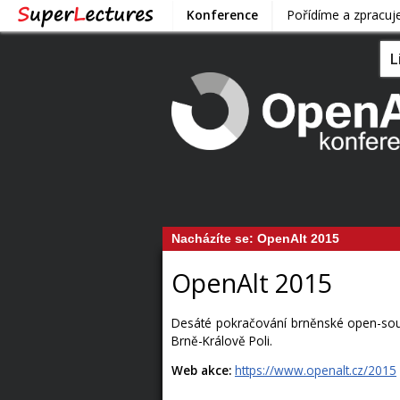
Konference
Pořídíme a zpracu
L
Nacházíte se:
OpenAlt 2015
OpenAlt 2015
Desáté pokračování brněnské open-sour
Brně-Králově Poli.
Web akce:
https://www.openalt.cz/2015