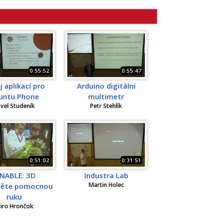
0:55:52
0:55:47
j aplikací pro
Arduino digitální
untu Phone
multimetr
vel Studeník
Petr Stehlík
0:51:02
0:31:51
-NABLE: 3D
Industra Lab
Martin Holec
něte pomocnou
ruku
iro Hrončok