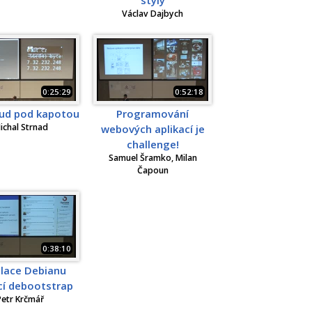
Václav Dajbych
0:25:29
0:52:18
ud pod kapotou
Programování
ichal Strnad
webových aplikací je
challenge!
Samuel Šramko, Milan
Čapoun
0:38:10
alace Debianu
í debootstrap
Petr Krčmář