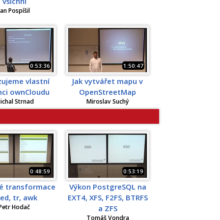
všichni
Jan Pospíšil
0:53:36
1:50:47
ujeme vlastní
Jak vytvářet mapu v
nci ownCloudu
OpenStreetMap
ichal Strnad
Miroslav Suchý
0:48:59
0:53:19
é transformace
Výkon PostgreSQL na
sed, tr, awk
EXT4, XFS, F2FS, BTRFS
Petr Hodač
a ZFS
Tomáš Vondra