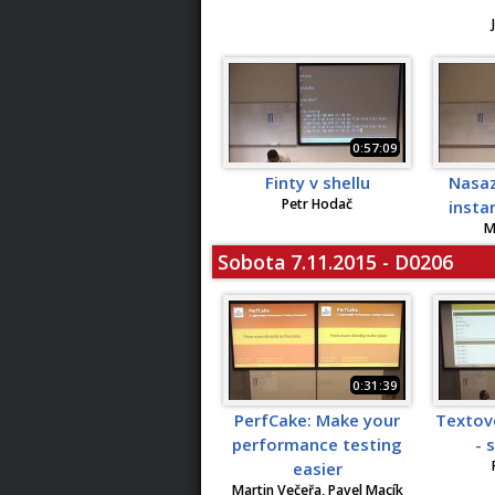
0:57:09
Finty v shellu
Nasaz
Petr Hodač
insta
M
Sobota 7.11.2015 - D0206
0:31:39
PerfCake: Make your
Textov
performance testing
- 
easier
Martin Večeřa, Pavel Macík