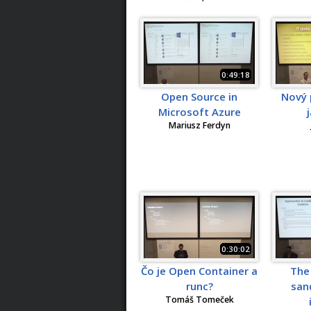
0:49:18
Open Source in
Nový 
Microsoft Azure
Mariusz Ferdyn
0:30:02
Čo je Open Container a
The
runc?
san
Tomáš Tomeček