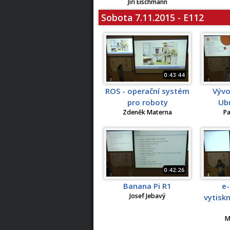
Jiří Eischmann
Sobota 7.11.2015 - E112
0:43:44
ROS - operační systém
Vývo
pro roboty
Ub
Zdeněk Materna
Pa
0:42:26
Banana Pi R1
e
Josef Jebavý
vytisk
M