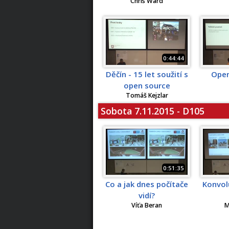
Chris Ward
0:44:44
Děčín - 15 let soužití s
Open
open source
Tomáš Kejzlar
Sobota 7.11.2015 - D105
0:51:35
Co a jak dnes počítače
Konvol
vidí?
Víťa Beran
M