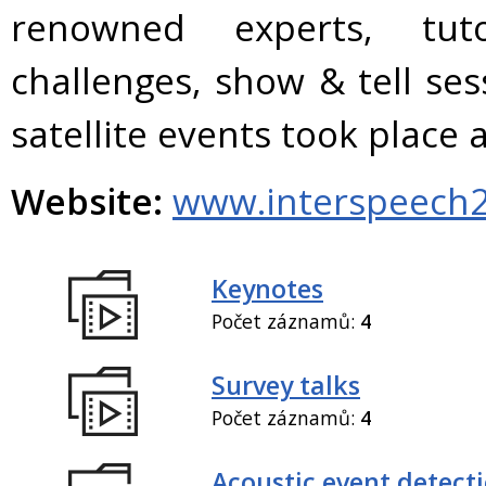
renowned experts, tuto
challenges, show & tell se
satellite events took plac
Website:
www.interspeech2
Keynotes
Počet záznamů:
4
Survey talks
Počet záznamů:
4
Acoustic event detect