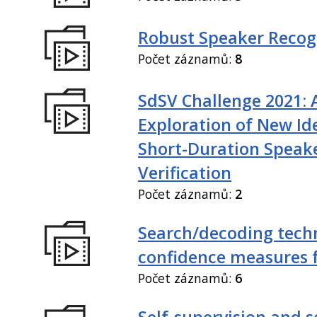
Robust Speaker Recog
Počet záznamů:
8
SdSV Challenge 2021: 
Exploration of New Id
Short-Duration Speak
Verification
Počet záznamů:
2
Search/decoding tech
confidence measures 
Počet záznamů:
6
Self-supervision and s