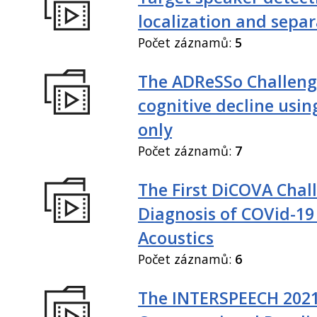
localization and sepa
Počet záznamů:
5
The ADReSSo Challeng
cognitive decline usin
only
Počet záznamů:
7
The First DiCOVA Chal
Diagnosis of COVid-19
Acoustics
Počet záznamů:
6
The INTERSPEECH 202