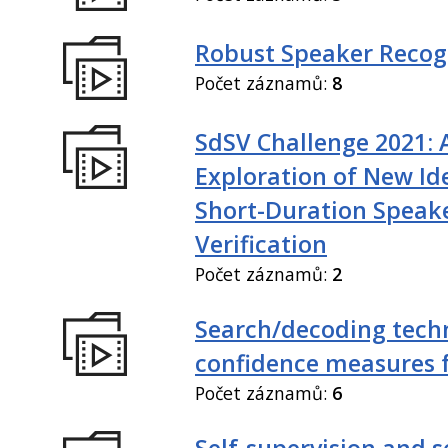
Robust Speaker Recog
Počet záznamů:
8
SdSV Challenge 2021: 
Exploration of New Id
Short-Duration Speak
Verification
Počet záznamů:
2
Search/decoding tech
confidence measures 
Počet záznamů:
6
Self-supervision and s