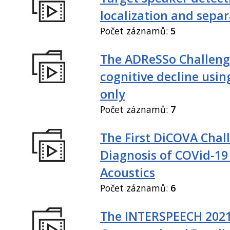
localization and sepa
Počet záznamů:
5
The ADReSSo Challeng
cognitive decline usin
only
Počet záznamů:
7
The First DiCOVA Chal
Diagnosis of COVid-19
Acoustics
Počet záznamů:
6
The INTERSPEECH 202