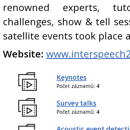
renowned experts, tuto
challenges, show & tell se
satellite events took plac
Website:
www.interspeech2
Keynotes
Počet záznamů:
4
Survey talks
Počet záznamů:
4
Acoustic event detect