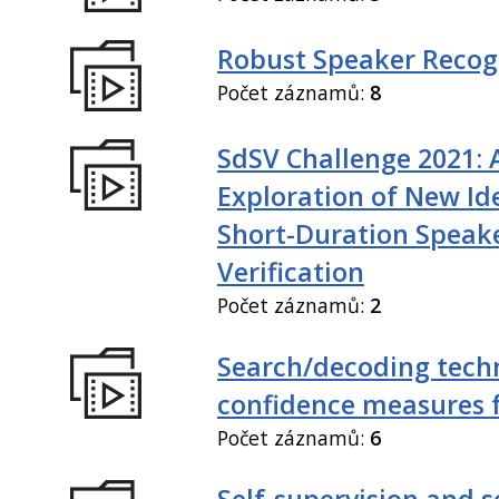
Robust Speaker Recog
Počet záznamů:
8
SdSV Challenge 2021: 
Exploration of New Id
Short-Duration Speak
Verification
Počet záznamů:
2
Search/decoding tech
confidence measures 
Počet záznamů:
6
Self-supervision and s