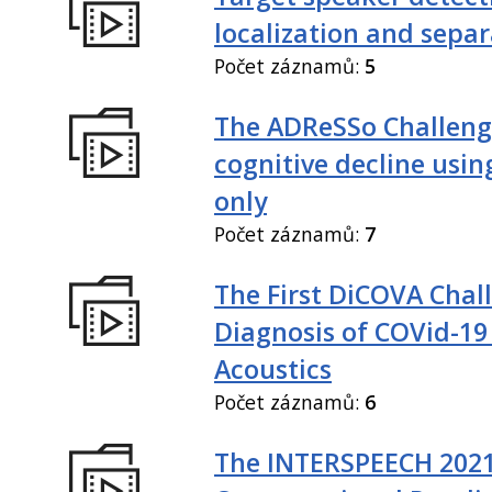
localization and sepa
Počet záznamů:
5
The ADReSSo Challeng
cognitive decline usin
only
Počet záznamů:
7
The First DiCOVA Chal
Diagnosis of COVid-19
Acoustics
Počet záznamů:
6
The INTERSPEECH 202