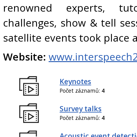
renowned experts, tuto
challenges, show & tell se
satellite events took plac
Website:
www.interspeech2
Keynotes
Počet záznamů:
4
Survey talks
Počet záznamů:
4
Acoustic event detect