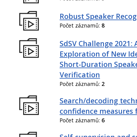
Robust Speaker Recog
Počet záznamů:
8
SdSV Challenge 2021: 
Exploration of New Id
Short-Duration Speak
Verification
Počet záznamů:
2
Search/decoding tech
confidence measures 
Počet záznamů:
6
Self-supervision and s