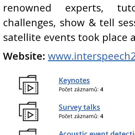
renowned experts, tuto
challenges, show & tell se
satellite events took plac
Website:
www.interspeech2
Keynotes
Počet záznamů:
4
Survey talks
Počet záznamů:
4
Acoustic event detect