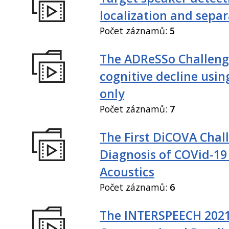
localization and sepa
Počet záznamů:
5
The ADReSSo Challeng
cognitive decline usin
only
Počet záznamů:
7
The First DiCOVA Chal
Diagnosis of COVid-19
Acoustics
Počet záznamů:
6
The INTERSPEECH 202