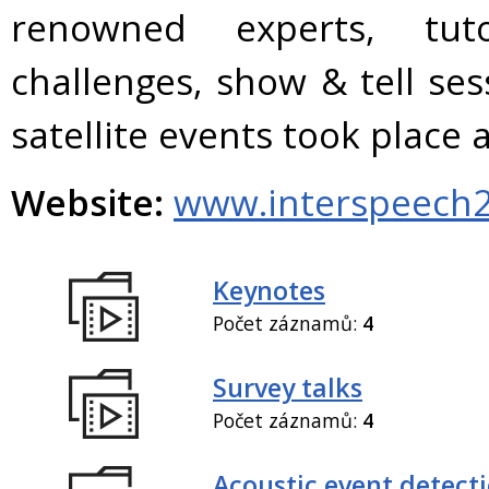
renowned experts, tuto
challenges, show & tell se
satellite events took plac
Website:
www.interspeech2
Keynotes
Počet záznamů:
4
Survey talks
Počet záznamů:
4
Acoustic event detect