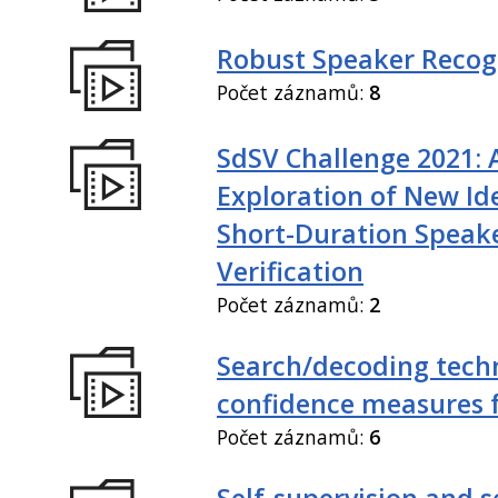
Robust Speaker Recog
Počet záznamů:
8
SdSV Challenge 2021: 
Exploration of New Id
Short-Duration Speak
Verification
Počet záznamů:
2
Search/decoding tech
confidence measures 
Počet záznamů:
6
Self-supervision and s