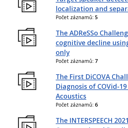
localization and sepa
Počet záznamů:
5
The ADReSSo Challeng
cognitive decline usin
only
Počet záznamů:
7
The First DiCOVA Chal
Diagnosis of COVid-19
Acoustics
Počet záznamů:
6
The INTERSPEECH 202