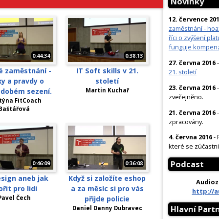
Novinky
12. července 20
zaměstnání - ho
říci o zvýšení pla
funguje kompenz
0:44:34
0:38:13
27. června 2016
-
é zaměstnání -
IT Soft skills v 21.
21. století
y a pravdy o
století
23. června 2016
-
odobém sezení.
Martin Kuchař
zveřejněno.
týna FitCoach
Baštářová
21. června 2016
-
zpracovány.
4. června 2016
- 
které se zúčastnil
Podcast
0:46:09
0:36:08
sign aneb jak
Když si založíte eshop
Audioz
ořit pro lidi
a za měsíc si pro vás
http://
Pavel Čech
přijde policie
Hlavní Part
Daniel Danny Dubravec