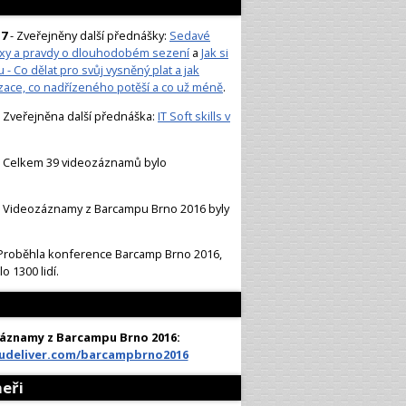
17
- Zveřejněny další přednášky:
Sedavé
axy a pravdy o dlouhodobém sezení
a
Jak si
tu - Co dělat pro svůj vysněný plat a jak
ace, co nadřízeného potěší a co už méně
.
 Zveřejněna další přednáška:
IT Soft skills v
 Celkem 39 videozáznamů bylo
 Videozáznamy z Barcampu Brno 2016 byly
Proběhla konference Barcamp Brno 2016,
o 1300 lidí.
áznamy z Barcampu Brno 2016:
audeliver.com/barcampbrno2016
neři