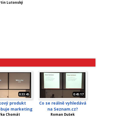
tin Lutonský
0:33:45
0:45:17
kový produkt
Co se reálně vyhledává
ebuje marketing
na Seznam.cz?
irka Chomát
Roman Dušek