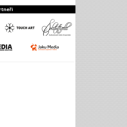
rtneři