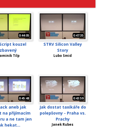
0:44:05
0:47:35
Script kouzel
STRV Silicon Valley
zbavený
Story
ominik Tilp
Lubo Smid
0:45:48
0:43:59
ack aneb jak
Jak dostat taxikáře do
t na přijímacím
polepšovny - Praha vs.
ru a ne tam jen
Prachy
ak hekat...
Janek Rubes