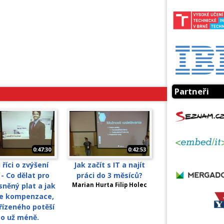
Partneři
0:47:30
0:42:53
i říci o zvýšení
Jak začít s IT a najít
 - Co dělat pro
práci do 3 měsíců?
sněný plat a jak
Marian Hurta Filip Holec
e kompenzace,
řízeného potěší
co už méně.