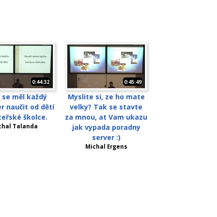
0:44:32
0:45:49
 se měl každý
Myslite si, ze ho mate
 naučit od dětí
velky? Tak se stavte
eřské školce.
za mnou, at Vam ukazu
chal Talanda
jak vypada poradny
server :)
Michal Ergens