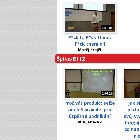
0:31:04
F*ck It, F*ck them,
F*ck them all
Matěj Krejčí
Špilas E112
0:46:20
Proč váš produkt selže
Jak s
aneb 5 pravidel pro
platu
úspěšné podnikání
svůj vy
Víťa Janeček
funguj
co nad
a 