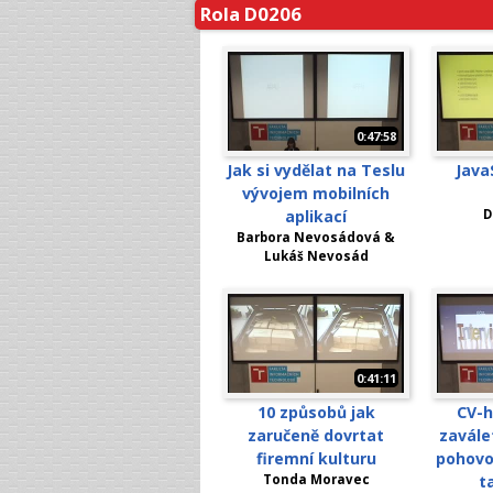
Rola D0206
0:47:58
Jak si vydělat na Teslu
Java
vývojem mobilních
aplikací
D
Barbora Nevosádová &
Lukáš Nevosád
0:41:11
10 způsobů jak
CV-h
zaručeně dovrtat
zavále
firemní kulturu
pohovo
Tonda Moravec
t