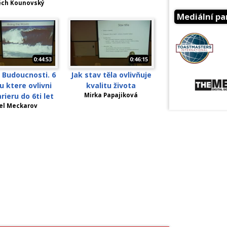
ěch Kounovský
Mediální pa
0:44:53
0:46:15
 Budoucnosti. 6
Jak stav těla ovlivňuje
 ktere ovlivni
kvalitu života
rieru do 6ti let
Mirka Papajiková
el Meckarov