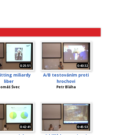
0:25:51
0:40:32
tting miliardy
A/B testováním proti
liber
hrochovi
omáš Švec
Petr Bláha
0:42:41
0:45:53