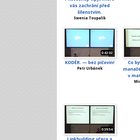
vás zachrání před
šílenstvím.
Swenia Toupalik
0:42:02
KODÉR. — bez pičovin!
Co by
Petr Urbánek
manažer
v mat
Mi
0:39:54
Linkbuilding včera a