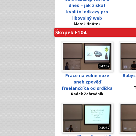
dnes – jak získat
kvalitní odkazy pro
libovolný web
Marek Hnátek
Škopek E104
0:47:52
Práce na volné noze
Babysi
aneb zpověď
freelancčíka od srdíčka
T
Radek Zahradník
0:45:57