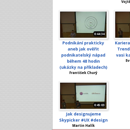
Vojt
0:44:34
Podnikání prakticky
Kariera
aneb jak ověřit
Trendu
podnikatelský nápad
vasi ka
během 48 hodin
Ev
(ukázky na příkladech)
František Churý
0:45:03
Jak designujeme
Skypicker #UX #design
Martin Halík