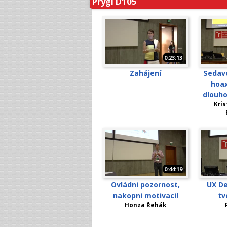
Prygl D105
0:23:13
Zahájení
Sedav
hoax
dlouh
Kris
0:44:19
Ovládni pozornost,
UX De
nakopni motivaci!
tv
Honza Řehák