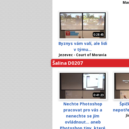
Mar
0:28:45
Byznys vám valí, ale lidi
v týmu...
Jezevec - Court of Moravia
Šalina D0207
0:41:23
Nechte Photoshop
Špič
pracovat pro vás a
nepotř
nenechte se jím
J
ovládnout... aneb
Photoshop tipy, které