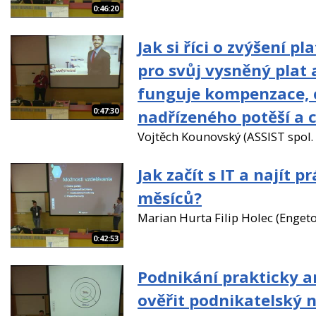
0:46:20
Jak si říci o zvýšení pl
pro svůj vysněný plat 
funguje kompenzace, 
0:47:30
nadřízeného potěší a 
Vojtěch Kounovský (ASSIST spol. s 
Jak začít s IT a najít pr
měsíců?
Marian Hurta Filip Holec (Enget
0:42:53
Podnikání prakticky a
ověřit podnikatelský 