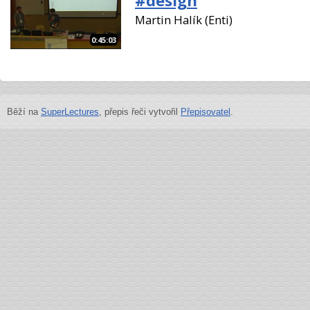
#design
Martin Halík (Enti)
0:45:03
Běží na
SuperLectures
, přepis řeči vytvořil
Přepisovatel
.