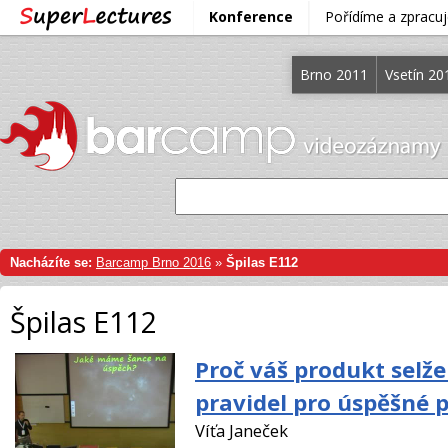
Konference
Pořídíme a zprac
Brno 2011
Vsetín 20
Nacházíte se:
Barcamp Brno 2016
»
Špilas E112
Špilas E112
Proč váš produkt selže
pravidel pro úspěšné 
Víťa Janeček