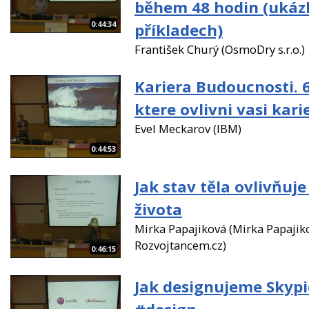
během 48 hodin (ukáz
0:44:34
příkladech)
František Churý (OsmoDry s.r.o.)
Kariera Budoucnosti. 
ktere ovlivni vasi karie
Evel Meckarov (IBM)
0:44:53
Jak stav těla ovlivňuje
života
Mirka Papajiková (Mirka Papajik
Rozvojtancem.cz)
0:46:15
Jak designujeme Skyp