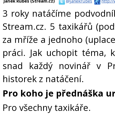
Janek Rubes (Stream.cz)
@janekrubes
http:/
3 roky natáčíme podvodník
Stream.cz. 5 taxikářů (pod
za mříže a jednoho (uplace
práci. Jak uchopit téma, k
snad každý novinář v P
historek z natáčení.
Pro koho je přednáška u
Pro všechny taxikáře.