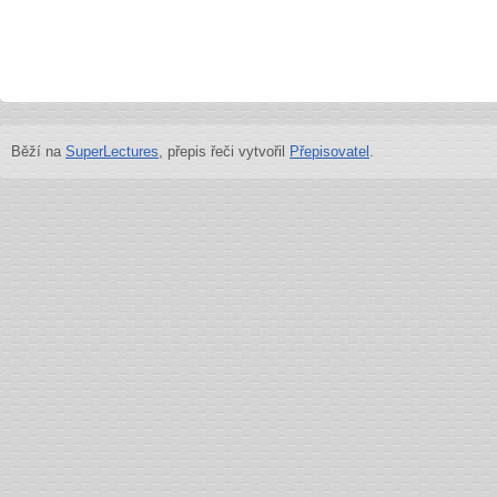
Běží na
SuperLectures
, přepis řeči vytvořil
Přepisovatel
.