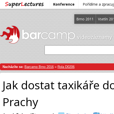
Konference
Pořídíme a zprac
Brno 2011
Vsetín 20
Nacházíte se:
Barcamp Brno 2016
»
Rola D0206
Jak dostat taxikáře d
Prachy