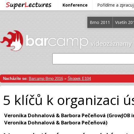
Konference
Pořídíme a zprac
Brno 2011
Vsetín 20
Nacházíte se:
Barcamp Brno 2016
»
Škopek E104
5 klíčů k organizaci
Veronika Dohnalová & Barbora Pečeňová (GrowJOB i
Veronika Dohnalová & Barbora Pečeňová)