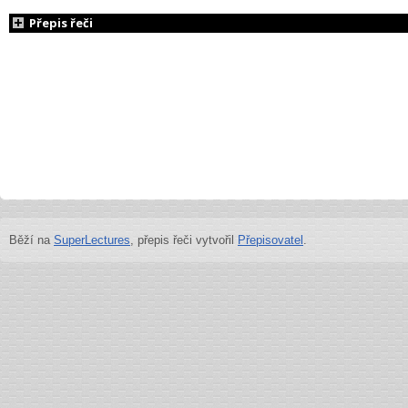
Přepis řeči
Běží na
SuperLectures
, přepis řeči vytvořil
Přepisovatel
.