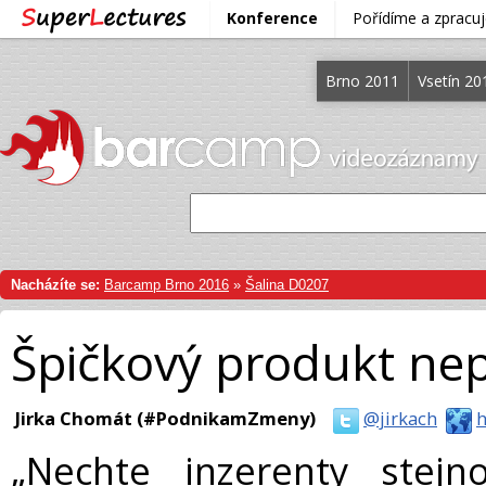
Konference
Pořídíme a zprac
Brno 2011
Vsetín 20
Nacházíte se:
Barcamp Brno 2016
»
Šalina D0207
Špičkový produkt ne
Jirka Chomát (#PodnikamZmeny)
@jirkach
h
„Nechte inzerenty stejn