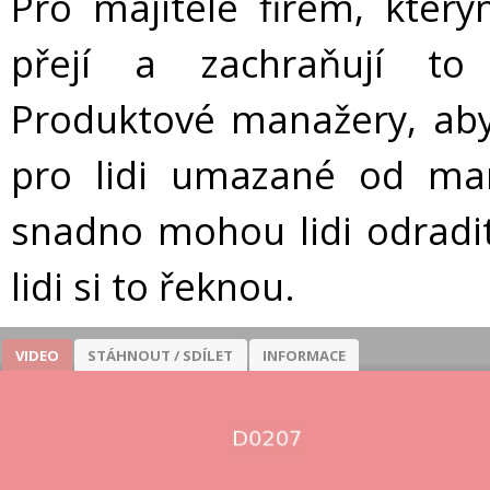
Pro majitele firem, který
přejí a zachraňují to
Produktové manažery, aby 
pro lidi umazané od mark
snadno mohou lidi odradi
lidi si to řeknou.
VIDEO
STÁHNOUT / SDÍLET
INFORMACE