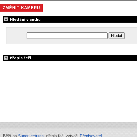
ZMĚNIT KAMERU
Hledání v audiu
Přepis řeči
Běží na
SuperLectures
, přepis řeči vytvořil
Přepisovatel
.