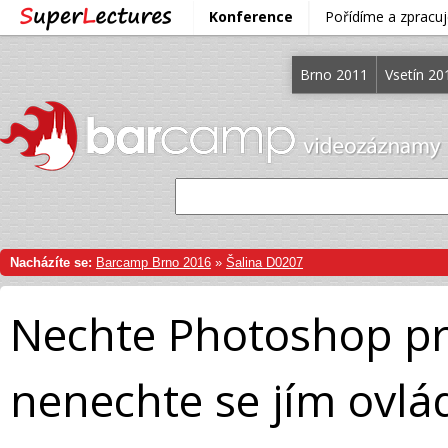
Konference
Pořídíme a zprac
Brno 2011
Vsetín 20
Nacházíte se:
Barcamp Brno 2016
»
Šalina D0207
Nechte Photoshop pr
nenechte se jím ovlá