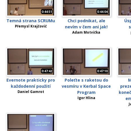
0:44:51
0:44:04
Temná strana SCRUMu
Chci podnikat, ale
Úsp
Přemysl Krajčovič
nevím v čem ani jak!
s
Adam Motvička
0:47:42
0:47:10
Evernote prakticky pro
Poleťte s raketou do
M
každodenní použití
vesmíru v Kerbal Space
preze
Daniel Gamrot
Program
koneč
Igor Hlina
em
J