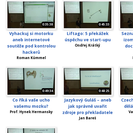
0:35:38
0:45:33
Vyhackuj si motorku
Liftago: 5 překážek
Sezna
aneb internetové
úspěchu ve start-upu
izom
soutěže pod kontrolou
Ondřej Krátký
doc
hackerů
Roman Kümmel
0:49:34
0:48:25
Co říká vaše ucho
Jazykový Guláš – aneb
Czech
vašemu mozku?
jak správně uvařit
děl
Prof. Hynek Hermansky
zdroje pro překladatele
Va
Jan Bareš