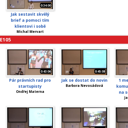
0:34:00
Jak sestavit skvělý
brief a pomoci tím
klientovi i sobě
Michal Mervart
E105
0:43:06
0:45:08
Pár právních rad pro
Jak se dostat do novin
1 me
startupisty
Barbora Nevosádová
komun
Ondřej Materna
na s
J