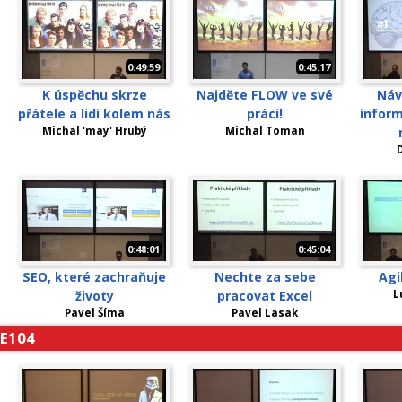
0:49:59
0:45:17
K úspěchu skrze
Najděte FLOW ve své
Náv
přátele a lidi kolem nás
práci!
inform
Michal 'may' Hrubý
Michal Toman
D
0:48:01
0:45:04
SEO, které zachraňuje
Nechte za sebe
Agi
životy
pracovat Excel
L
Pavel Šíma
Pavel Lasak
E104