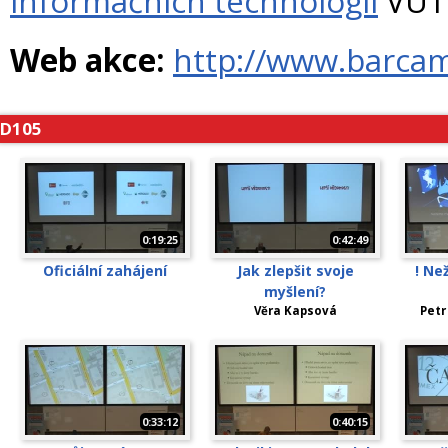
informačních technologií
VUT 
Web akce:
http://www.barca
D105
0:19:25
0:42:49
Oficiální zahájení
Jak zlepšit svoje
! Ne
myšlení?
Věra Kapsová
Petr
0:33:12
0:40:15