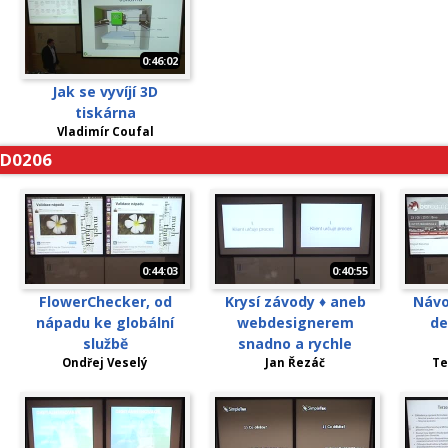
0:46:02
Jak se vyvíjí 3D
tiskárna
Vladimír Coufal
D0206
0:44:03
0:40:55
FlowerChecker, od
Krysí závody ♦ aneb
Návo
nápadu ke globální
webdesignerem
de
službě
snadno a rychle
Ondřej Veselý
Jan Řezáč
Te