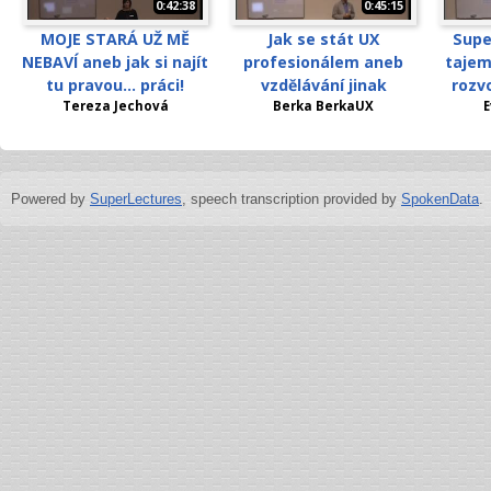
0:42:38
0:45:15
MOJE STARÁ UŽ MĚ
Jak se stát UX
Supe
NEBAVÍ aneb jak si najít
profesionálem aneb
tajem
tu pravou... práci!
vzdělávání jinak
rozv
Tereza Jechová
Berka BerkaUX
E
Powered by
SuperLectures
, speech transcription provided by
SpokenData
.