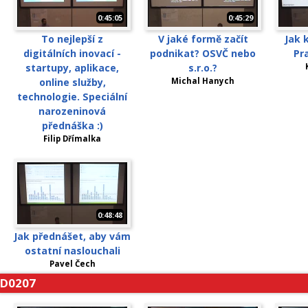
0:45:05
0:45:29
To nejlepší z
V jaké formě začít
Jak 
digitálních inovací -
podnikat? OSVČ nebo
Pr
startupy, aplikace,
s.r.o.?
online služby,
Michal Hanych
technologie. Speciální
narozeninová
přednáška :)
Filip Dřímalka
0:48:48
Jak přednášet, aby vám
ostatní naslouchali
Pavel Čech
D0207