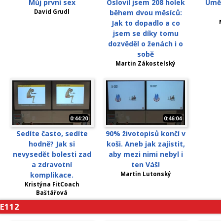
Můj první sex
Oslovil jsem 208 holek
Uměn
David Grudl
během dvou měsíců:
Jak to dopadlo a co
jsem se díky tomu
dozvěděl o ženách i o
sobě
Martin Zákostelský
0:44:20
0:46:04
Sedíte často, sedíte
90% životopisů končí v
hodně? Jak si
koši. Aneb jak zajistit,
nevysedět bolesti zad
aby mezi nimi nebyl i
a zdravotní
ten Váš!
komplikace.
Martin Lutonský
Kristýna FitCoach
Baštářová
E112