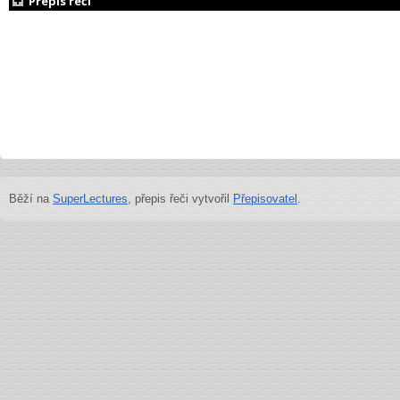
Přepis řeči
Běží na
SuperLectures
, přepis řeči vytvořil
Přepisovatel
.