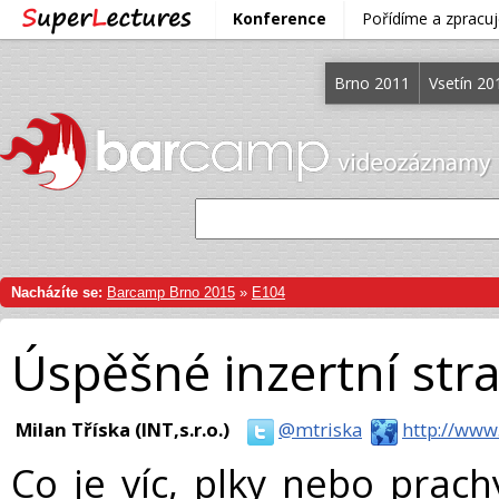
Konference
Pořídíme a zprac
Brno 2011
Vsetín 20
Nacházíte se:
Barcamp Brno 2015
»
E104
Úspěšné inzertní str
Milan Tříska (INT,s.r.o.)
@mtriska
http://www
Co je víc, plky nebo prac