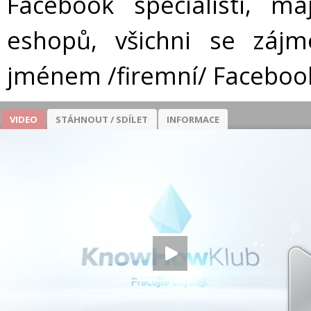
Facebook specialisti, m
eshopů, všichni se zájm
jménem /firemní/ Faceboo
VIDEO
STÁHNOUT / SDÍLET
INFORMACE