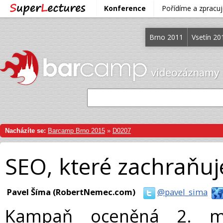
Konference
Pořídíme a zprac
Brno 2011
Vsetín 20
Nacházíte se:
Barcamp Brno 2015
»
D0207
SEO, které zachraňuje
Pavel Šíma (RobertNemec.com)
@pavel_sima
Kampaň oceněná 2. mí