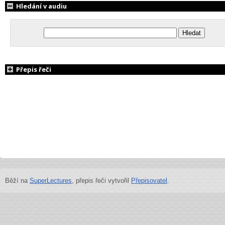
Hledání v audiu
Přepis řeči
Běží na
SuperLectures
, přepis řeči vytvořil
Přepisovatel
.