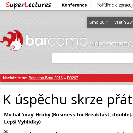
Konference
Pořídíme a zprac
Brno 2011
Vsetín 20
Nacházíte se:
Barcamp Brno 2015
»
D0207
K úspěchu skrze přáte
Michal 'may' Hrubý (Business for Breakfast, double
Lepší Vyhlídky)