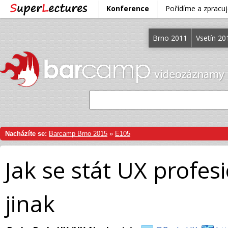
Konference
Pořídíme a zprac
Brno 2011
Vsetín 20
Nacházíte se:
Barcamp Brno 2015
»
E105
Jak se stát UX profe
jinak