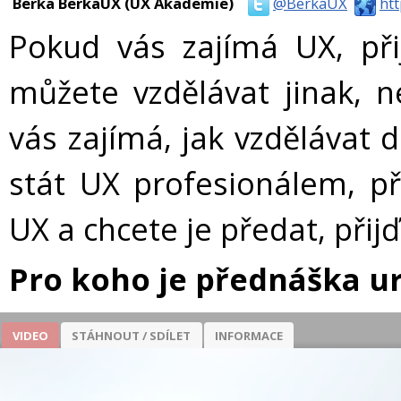
Berka BerkaUX (UX Akademie)
@BerkaUX
ht
Pokud vás zajímá UX, při
můžete vzdělávat jinak, ne
vás zajímá, jak vzdělávat 
stát UX profesionálem, př
UX a chcete je předat, přijď
Pro koho je přednáška u
VIDEO
STÁHNOUT / SDÍLET
INFORMACE