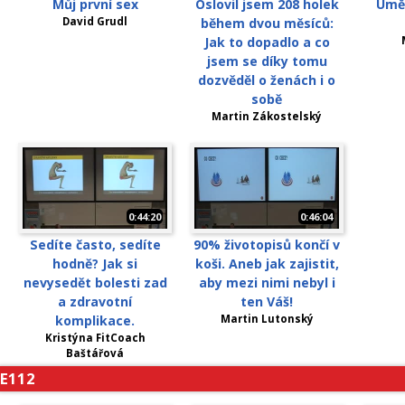
Můj první sex
Oslovil jsem 208 holek
Uměn
David Grudl
během dvou měsíců:
Jak to dopadlo a co
jsem se díky tomu
dozvěděl o ženách i o
sobě
Martin Zákostelský
0:44:20
0:46:04
Sedíte často, sedíte
90% životopisů končí v
hodně? Jak si
koši. Aneb jak zajistit,
nevysedět bolesti zad
aby mezi nimi nebyl i
a zdravotní
ten Váš!
komplikace.
Martin Lutonský
Kristýna FitCoach
Baštářová
E112