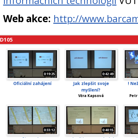
informačních technologií
VUT 
Web akce:
http://www.barca
D105
0:19:25
0:42:49
Oficiální zahájení
Jak zlepšit svoje
! Ne
myšlení?
Věra Kapsová
Petr
0:33:12
0:40:15