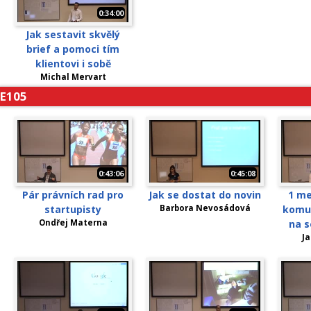
0:34:00
Jak sestavit skvělý
brief a pomoci tím
klientovi i sobě
Michal Mervart
E105
0:43:06
0:45:08
Pár právních rad pro
Jak se dostat do novin
1 me
startupisty
Barbora Nevosádová
komun
Ondřej Materna
na s
J