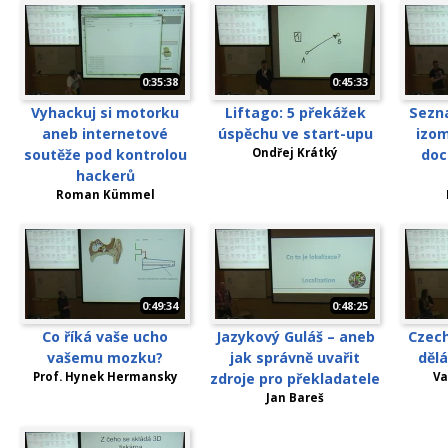
0:35:38
0:45:33
Vyhackuj si motorku
Liftago: 5 překážek
Sezna
aneb internetové
úspěchu ve start-upu
izom
soutěže pod kontrolou
Ondřej Krátký
doc
hackerů
Roman Kümmel
0:49:34
0:48:25
Co říká vaše ucho
Jazykový Guláš – aneb
Czech
vašemu mozku?
jak správně uvařit
děl
Prof. Hynek Hermansky
zdroje pro překladatele
Va
Jan Bareš