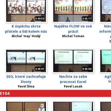
0:49:59
0:45:17
K úspěchu skrze
Najděte FLOW ve své
Náv
přátele a lidi kolem nás
práci!
inform
Michal 'may' Hrubý
Michal Toman
D
0:48:01
0:45:04
SEO, které zachraňuje
Nechte za sebe
Agi
životy
pracovat Excel
L
Pavel Šíma
Pavel Lasak
E104