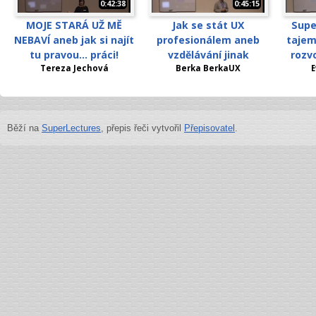
0:42:38
0:45:15
MOJE STARÁ UŽ MĚ
Jak se stát UX
Supe
NEBAVÍ aneb jak si najít
profesionálem aneb
tajem
tu pravou... práci!
vzdělávání jinak
rozv
Tereza Jechová
Berka BerkaUX
E
Běží na
SuperLectures
, přepis řeči vytvořil
Přepisovatel
.