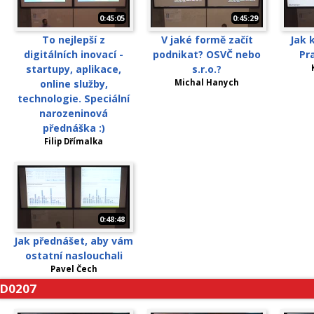
0:45:05
0:45:29
To nejlepší z
V jaké formě začít
Jak 
digitálních inovací -
podnikat? OSVČ nebo
Pr
startupy, aplikace,
s.r.o.?
online služby,
Michal Hanych
technologie. Speciální
narozeninová
přednáška :)
Filip Dřímalka
0:48:48
Jak přednášet, aby vám
ostatní naslouchali
Pavel Čech
D0207