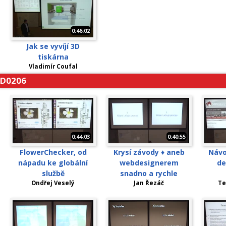
0:46:02
Jak se vyvíjí 3D
tiskárna
Vladimír Coufal
D0206
0:44:03
0:40:55
FlowerChecker, od
Krysí závody ♦ aneb
Návo
nápadu ke globální
webdesignerem
de
službě
snadno a rychle
Ondřej Veselý
Jan Řezáč
Te