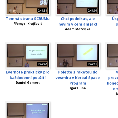
0:44:51
0:44:04
Temná strana SCRUMu
Chci podnikat, ale
Úsp
Přemysl Krajčovič
nevím v čem ani jak!
s
Adam Motvička
0:47:42
0:47:10
Evernote prakticky pro
Poleťte s raketou do
M
každodenní použití
vesmíru v Kerbal Space
preze
Daniel Gamrot
Program
koneč
Igor Hlina
em
J