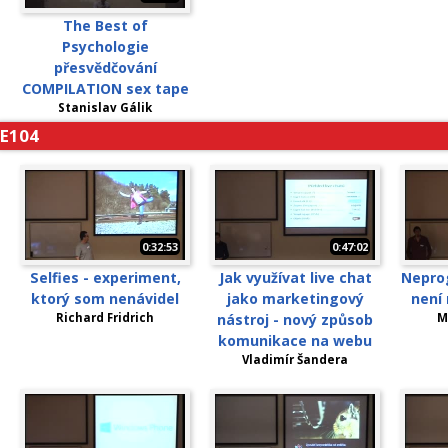
The Best of
Psychologie
přesvědčování
COMPILATION sex tape
Stanislav Gálik
E104
0:32:53
0:47:02
Selfies - experiment,
Jak využívat live chat
Nepro
ktorý som nenávidel
jako marketingový
není
Richard Fridrich
nástroj - nový způsob
M
komunikace na webu
Vladimír Šandera