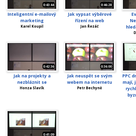
0:43:44
0:46:28
Inteligentní e-mailový
Jak vypsat výběrové
E
marketing
řízení na web
Ne
Karel Koupil
Jan Řezáč
hled
D
0:42:36
0:36:00
Jak na projekty a
Jak neuspět se svým
PPC dn
nezbláznit se
webem na internetu
mají, 
Honza Slavík
Petr Bechyně
rych
byz
0:41:09