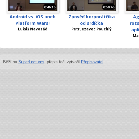
0:46:16
0:50:46
Android vs. iOS aneb
Zpověď korporátčíka
Ag
Platform Wars!
od srdíčka
rozs
Lukáš Nevosád
Petr Jezevec Pouchlý
apl
Ma
Běží na
SuperLectures
, přepis řeči vytvořil
Přepisovatel
.