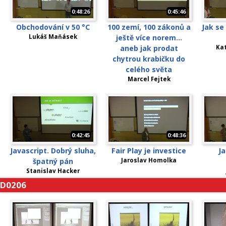
0:48:26
0:45:46
Obchodování v 50 °C
100 zemí, 100 zákonů a
Jak s
Lukáš Maňásek
ještě více norem…
aneb jak prodat
Ka
chytrou krabičku do
celého světa
Marcel Fejtek
0:42:45
0:48:36
Javascript. Dobrý sluha,
Fair Play je investice
Ja
špatný pán
Jaroslav Homolka
Stanislav Hacker
D0206