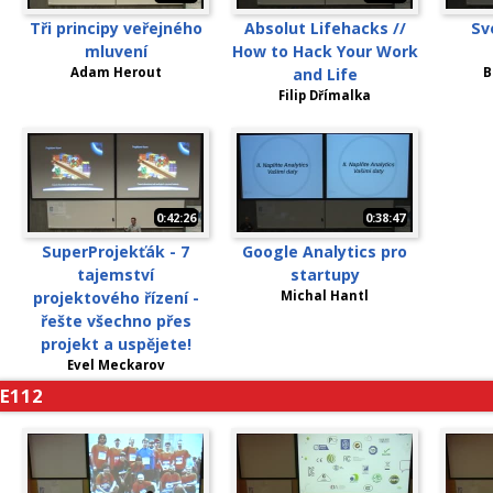
Tři principy veřejného
Absolut Lifehacks //
Sv
mluvení
How to Hack Your Work
Adam Herout
and Life
B
Filip Dřímalka
0:42:26
0:38:47
SuperProjekťák - 7
Google Analytics pro
tajemství
startupy
projektového řízení -
Michal Hantl
řešte všechno přes
projekt a uspějete!
Evel Meckarov
E112