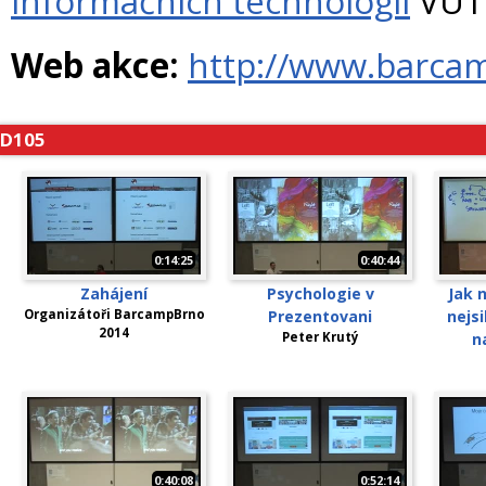
informačních technologií
VUT 
Web akce:
http://www.barca
D105
0:14:25
0:40:44
Zahájení
Psychologie v
Jak n
Organizátoři BarcampBrno
Prezentovani
nejsi
2014
Peter Krutý
n
0:40:08
0:52:14