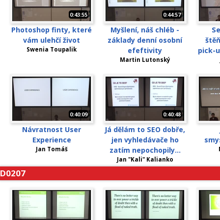
0:43:55
0:44:57
Photoshop finty, které
Myšlení, náš chléb -
Se
vám ulehčí život
základy denní osobní
štěň
Swenia Toupalik
efeftivity
pick-
Martin Lutonský
0:40:09
0:40:48
Návratnost User
Já dělám to SEO dobře,
Experience
jen vyhledávače ho
smys
Jan Tomáš
zatím nepochopily...
Jan "Kali" Kalianko
D0207