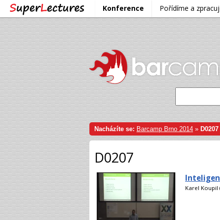
Konference
Pořídíme a zprac
Nacházíte se:
Barcamp Brno 2014
»
D0207
D0207
Intelige
Karel Koupil (