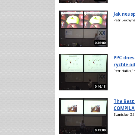
Jak neus
Petr Bechyně
0:36:00
PPC dnes 
rychle o
Petr Halík (P
0:46:18
The Best
COMPILA
Stanislav Gá
0:41:09