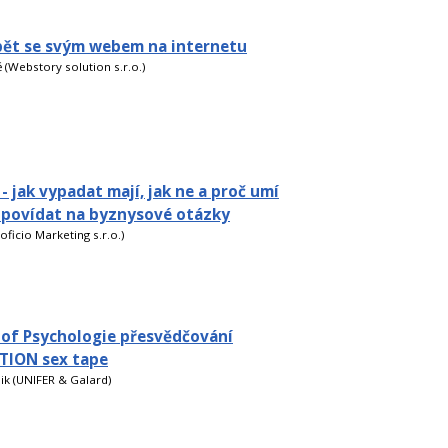
pět se svým webem na internetu
 (Webstory solution s.r.o.)
- jak vypadat mají, jak ne a proč umí
dpovídat na byznysové otázky
roficio Marketing s.r.o.)
 of Psychologie přesvědčování
TION sex tape
lik (UNIFER & Galard)