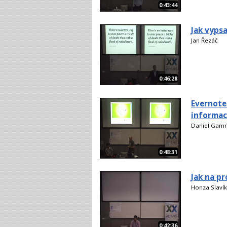
0:43:44
Jak vyps
Jan Řezáč
0:46:28
Evernote
informac
Daniel Gamr
0:48:31
Jak na pr
Honza Slavík
0:42:36