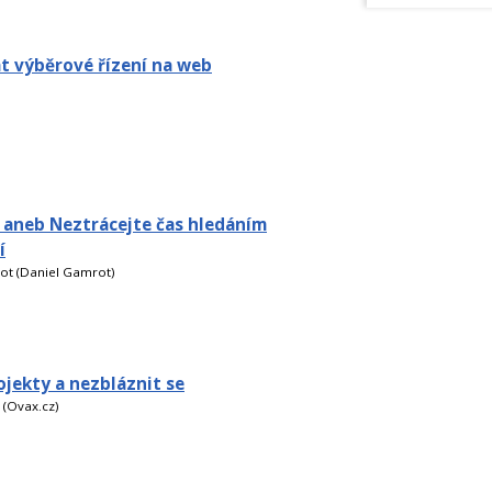
at výběrové řízení na web
 aneb Neztrácejte čas hledáním
í
ot (Daniel Gamrot)
ojekty a nezbláznit se
 (Ovax.cz)