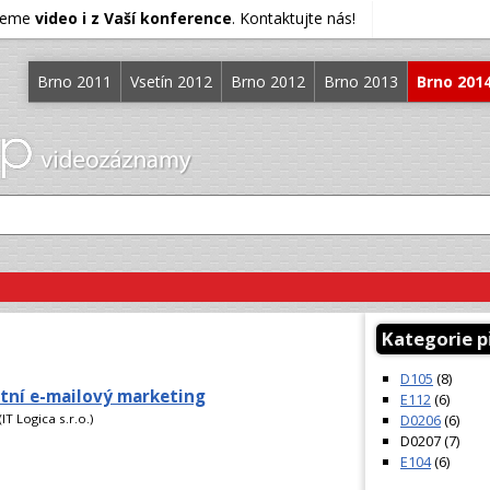
ujeme
video i z Vaší konference
. Kontaktujte nás!
Brno 2011
Vsetín 2012
Brno 2012
Brno 2013
Brno 201
Kategorie 
D105
(8)
ntní e-mailový marketing
E112
(6)
D0206
(6)
IT Logica s.r.o.)
D0207 (7)
E104
(6)