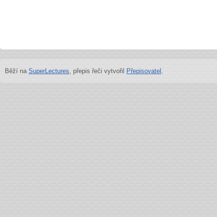
Běží na
SuperLectures
, přepis řeči vytvořil
Přepisovatel
.