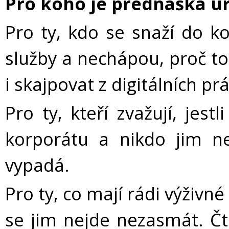
Pro koho je přednáška u
Pro ty, kdo se snaží do k
služby a nechápou, proč to
i skajpovat z digitálních pr
Pro ty, kteří zvažují, jes
korporátu a nikdo jim ne
vypadá.
Pro ty, co mají rádi výživné
se jim nejde nezasmát. Čti