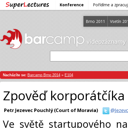
Konference
Pořídíme a zprac
Brno 2011
Vsetín 20
Nacházíte se:
Barcamp Brno 2014
»
E104
Zpověď korporátčíka 
Petr Jezevec Pouchlý (Court of Moravia)
@Jezevc
Ve světě startupového nad