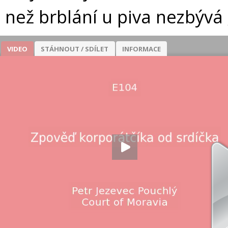
než brblání u piva nezbývá ;
VIDEO
STÁHNOUT / SDÍLET
INFORMACE