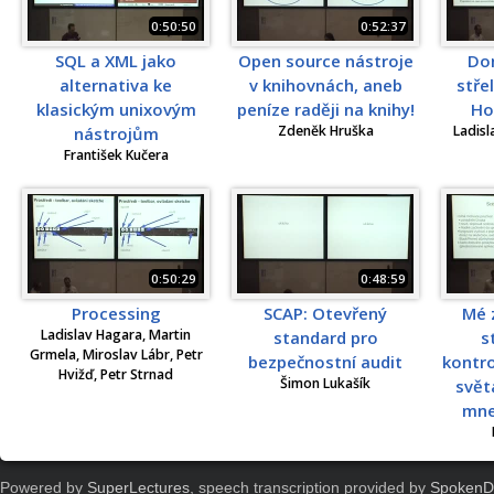
0:50:50
0:52:37
SQL a XML jako
Open source nástroje
Do
alternativa ke
v knihovnách, aneb
stře
klasickým unixovým
peníze raději na knihy!
Ho
Zdeněk Hruška
Ladisl
nástrojům
František Kučera
0:50:29
0:48:59
Processing
SCAP: Otevřený
Mé 
Ladislav Hagara, Martin
standard pro
s
Grmela, Miroslav Lábr, Petr
bezpečnostní audit
kontr
Hvižď, Petr Strnad
Šimon Lukašík
svět
mne
Powered by
SuperLectures
, speech transcription provided by
SpokenD