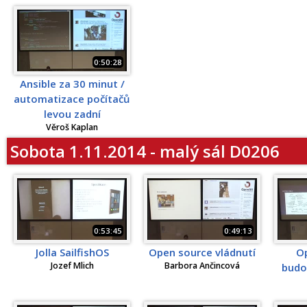
0:50:28
Ansible za 30 minut /
automatizace počítačů
levou zadní
Věroš Kaplan
Sobota 1.11.2014 - malý sál D0206
0:53:45
0:49:13
Jolla SailfishOS
Open source vládnutí
O
Jozef Mlich
Barbora Ančincová
budo