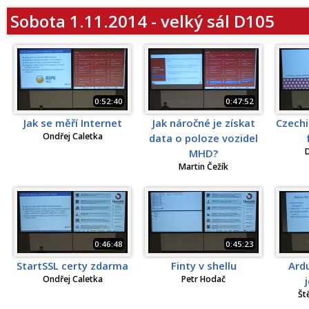
Sobota 1.11.2014 - velký sál D105
0:52:40
0:47:52
Jak se měří Internet
Jak náročné je získat
Czechi
Ondřej Caletka
data o poloze vozidel
D
MHD?
Martin Čežík
0:46:48
0:45:23
StartSSL certy zdarma
Finty v shellu
Ardu
Ondřej Caletka
Petr Hodač
Št