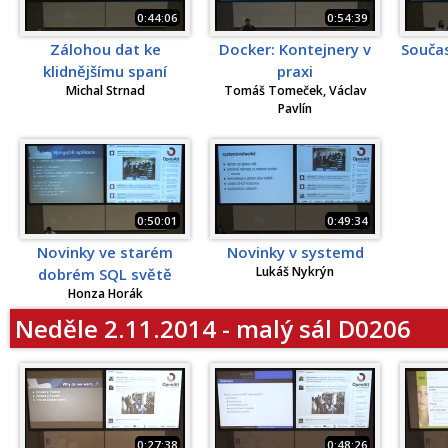
0:44:06
0:54:39
Zálohou dat ke
Docker: Kontejnery v
Součas
klidnějšímu spaní
praxi
Michal Strnad
Tomáš Tomeček, Václav
Pavlín
0:50:01
0:49:34
Novinky ve starém
Novinky v systemd
Lukáš Nykrýn
dobrém SQL světě
Honza Horák
Neděle 2.11.2014 - malý sál D0206
0:27:38
0:48:26