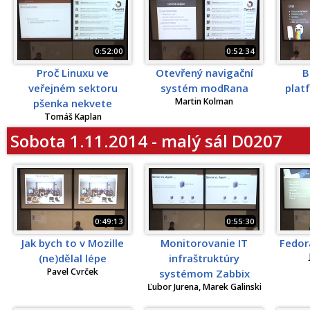
0:52:00
0:52:34
Proč Linuxu ve
Otevřený navigační
B
veřejném sektoru
systém modRana
plat
Martin Kolman
pšenka nekvete
Tomáš Kaplan
Sobota 1.11.2014 - malý sál D0207
0:49:13
0:55:30
Jak bych to v Mozille
Monitorovanie IT
Fedora
(ne)dělal lépe
infraštruktúry
Pavel Cvrček
systémom Zabbix
Ľubor Jurena, Marek Galinski