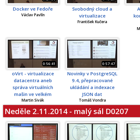
Docker ve Fedoře
Svobodný cloud a
A
Václav Pavlín
virtualizace
ko
František Kučera
M
0:56:41
0:57:47
oVirt - virtualizace
Novinky v PostgreSQL
datacentra aneb
9.4, přepracované
správa virtuálních
ukládání a indexace
mašin ve velkém
JSON dat
Martin Sivák
Tomáš Vondra
Neděle 2.11.2014 - malý sál D0207