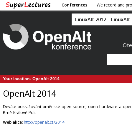
Conferences
We record and pr
LinuxAlt 2012
LinuxAlt
Ote
Your location:
OpenAlt 2014
OpenAlt 2014
Deváté pokračování brněnské open-source, open-hardware a open-
Brně-Králově Poli.
Web akce:
http://openalt.cz/2014