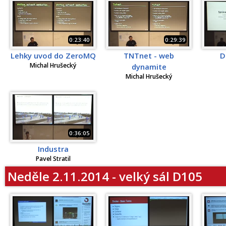
0:23:40
0:29:39
Lehky uvod do ZeroMQ
TNTnet - web
D
Michal Hrušecký
dynamite
Michal Hrušecký
0:36:05
Industra
Pavel Stratil
Neděle 2.11.2014 - velký sál D105