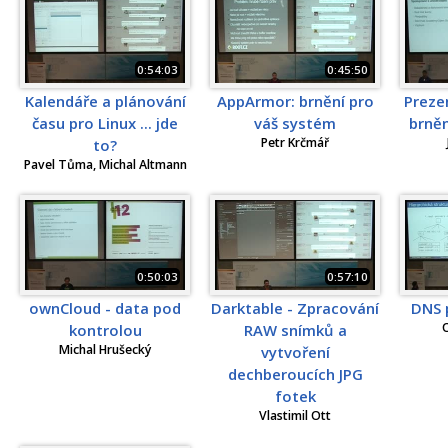
0:54:03
0:45:50
Kalendáře a plánování
AppArmor: brnění pro
Preze
času pro Linux ... jde
váš systém
brně
Petr Krčmář
to?
Pavel Tůma, Michal Altmann
0:50:03
0:57:10
ownCloud - data pod
Darktable - Zpracování
DNS 
O
kontrolou
RAW snímků a
Michal Hrušecký
vytvoření
dechberoucích JPG
fotek
Vlastimil Ott