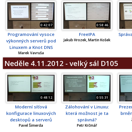
0:42:07
0:58:46
Programování vysoce
FreeIPA
Správa
Jakub Hrozek, Martin Košek
výkonných serverů pod
Linuxem a Knot DNS
Marek Vavruša
Neděle 4.11.2012 - velký sál D105
0:48:12
0:55:31
Moderní síťová
Zálohování v Linuxu:
Preze
konfigurace linuxových
která možnost je ta
brně
desktopů a serverů
správná?
Pavel Šimerda
Petr Krčmář