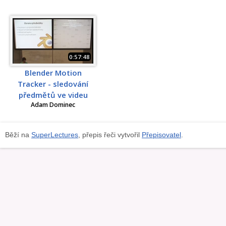
0:57:48
Blender Motion
Tracker - sledování
předmětů ve videu
Adam Dominec
Běží na
SuperLectures
, přepis řeči vytvořil
Přepisovatel
.