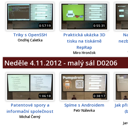
0:57:19
0:55:31
Triky s OpenSSH
Praktická ukázka 3D
Na
Ondřej Caletka
tisku na tiskárně
nezb
RepRap
Miro Hrončok
Neděle 4.11.2012 - malý sál D0206
1:06:18
0:38:17
Patentové spory a
Spíme s Androidem
Jak př
Petr Nálevka
informační společnost
(
Michal Černý
Jar