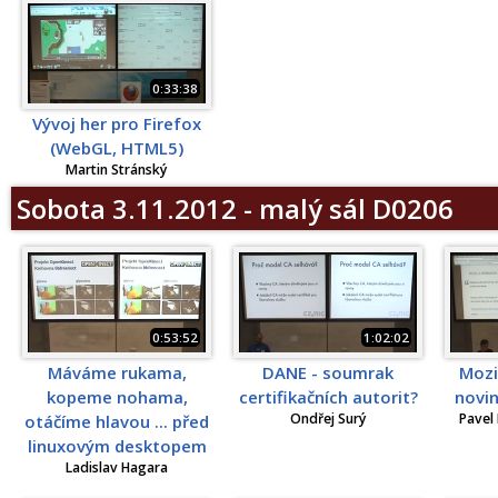
0:33:38
Vývoj her pro Firefox
(WebGL, HTML5)
Martin Stránský
Sobota 3.11.2012 - malý sál D0206
0:53:52
1:02:02
Máváme rukama,
DANE - soumrak
Mozi
kopeme nohama,
certifikačních autorit?
novi
Ondřej Surý
Pavel 
otáčíme hlavou ... před
linuxovým desktopem
Ladislav Hagara