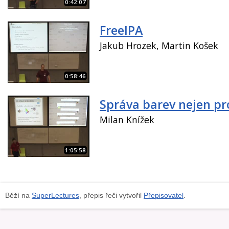
0:42:07
FreeIPA
Jakub Hrozek, Martin Košek
0:58:46
Správa barev nejen pr
Milan Knížek
1:05:58
Běží na
SuperLectures
, přepis řeči vytvořil
Přepisovatel
.