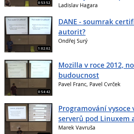
0:53:52
Ladislav Hagara
DANE - soumrak certif
autorit?
Ondřej Surý
1:02:02
Mozilla v roce 2012, no
budoucnost
Pavel Franc, Pavel Cvrček
0:54:42
Programování vysoce
serverů pod Linuxem 
Marek Vavruša