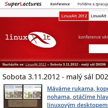
Konference
Pořídíme a zpracu
LinuxAlt 2012
LinuxAlt
konference vě
Nacházíte se:
LinuxAlt 2012
»
Sobota 3.11.2012 - malý sál D0206
Sobota 3.11.2012 - malý sál D0
Máváme rukama, ko
nohama, otáčíme hlavo
linuxovým desktopem