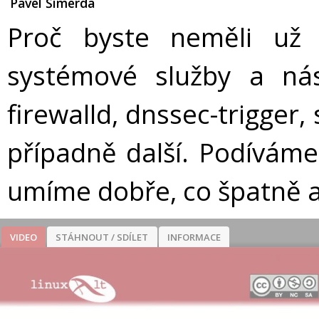
Pavel Šimerda
Proč byste neměli už 
systémové služby a ná
firewalld, dnssec-trigger
případně další. Podíváme
umíme dobře, co špatně a
VIDEO
STÁHNOUT / SDÍLET
INFORMACE