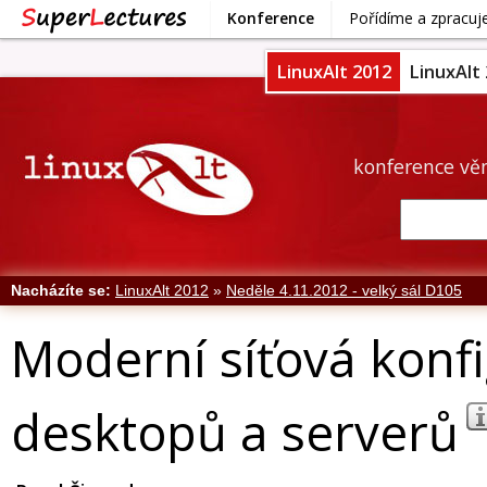
Konference
Pořídíme a zpracu
LinuxAlt 2012
LinuxAlt
konference vě
Nacházíte se:
LinuxAlt 2012
»
Neděle 4.11.2012 - velký sál D105
Moderní síťová konf
desktopů a serverů