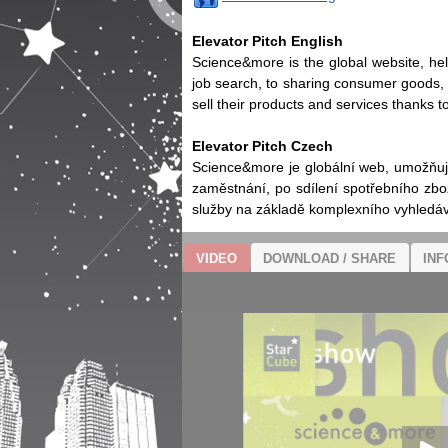
Elevator Pitch English
Science&more is the global website, hel
job search, to sharing consumer goods, o
sell their products and services thanks
Elevator Pitch Czech
Science&more je globální web, umožňujíc
zaměstnání, po sdílení spotřebního zboží
služby na základě komplexního vyhledáv
VIDEO
DOWNLOAD / SHARE
INF