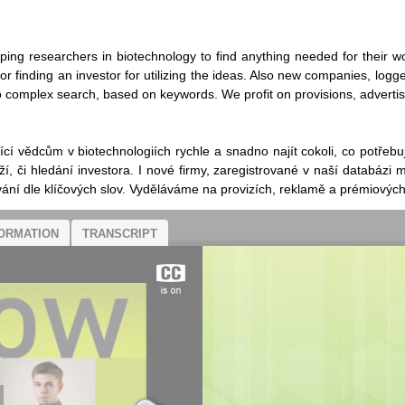
ping researchers in biotechnology to find anything needed for their wo
r finding an investor for utilizing the ideas. Also new companies, log
 to complex search, based on keywords. We profit on provisions, adver
í vědcům v biotechnologiích rychle a snadno najít cokoli, co potřebují
, či hledání investora. I nové firmy, zaregistrované v naší databázi 
ání dle klíčových slov. Vyděláváme na provizích, reklamě a prémiových
ORMATION
TRANSCRIPT