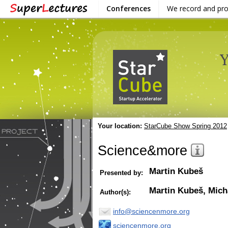
Conferences
We record and pr
Your location:
StarCube Show Spring 2012
Science&more
Martin Kubeš
Presented by:
Martin Kubeš, Mich
Author(s):
info@sciencenmore.org
sciencenmore.org