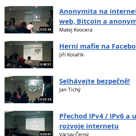
Anonymita na interne
web, Bitcoin a anony
Matej Kvocera
0:33:44
Herní mafie na Faceb
Jiří Kolařík
0:48:51
Selhávejte bezpečně!
Jan Tichý
0:33:24
Přechod IPv4 / IPv6 a 
rozvoje internetu
Václav Černý
0:36:01