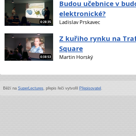
Budou učebnice v bud
elektronické?
Ladislav Prskavec
0:28:35
Z kuřiho rynku na Tra
Square
Martin Horský
0:38:53
Běží na
SuperLectures
, přepis řeči vytvořil
Přepisovatel
.