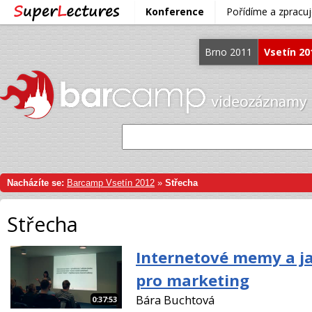
Konference
Pořídíme a zprac
Brno 2011
Vsetín 20
Nacházíte se:
Barcamp Vsetín 2012
»
Střecha
Střecha
Internetové memy a ja
pro marketing
Bára Buchtová
0:37:53